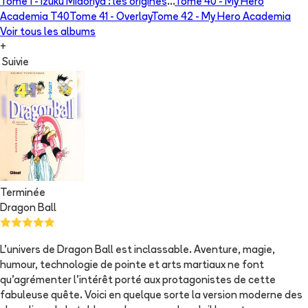
Tome 1 -
Izuku Midoriya : les origines
...
Tome 40 -
My Hero
Academia T40
Tome 41 -
Overlay
Tome 42 -
My Hero Academia
Voir tous les albums
+
Suivie
Terminée
Dragon Ball
L'univers de Dragon Ball est inclassable. Aventure, magie,
humour, technologie de pointe et arts martiaux ne font
qu'agrémenter l'intérêt porté aux protagonistes de cette
fabuleuse quête. Voici en quelque sorte la version moderne des