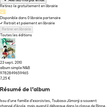
Alertez-moi par email
Retirez-le gratuitement en librairie
Disponible dans
0
librairie
partenaire
✔
Retrait et paiement en librairie
Retirer en librairie
Toutes les éditions
23 sept. 2010
album simple N&B
9782849659465
7,25 €
Résumé de l'album
Issu d'une famille d'exorcistes, Tsubasa Jûmonji a souvent
changé d'école, mais quand il débarque dans la classe de Rinne,