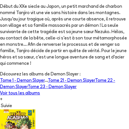
Début du XXe siecle au Japon, un petit marchand de charbon
nommé Tanjiro vit une vie sans histoire dans les montagnes.
Jusqu’au jour tragique où, après une courte absence, il retrouve
son village et sa famille massacrés par un démon ! La seule
survivante de cette tragédie est sa jeune sœur Nezuko. Hélas,
au contact de la bête, celle-ci s’est à son tour métamorphosée
en monstre... Afin de renverser le processus et de venger sa
famille, Tanjiro décide de partir en quête de vérité. Pour le jeune
héros et sa sœur, c’est une longue aventure de sang et d’acier
qui commence !
Découvrez les albums de
Demon Slayer
:
Tome 1 -
Demon Slayer
...
Tome 21 -
Demon Slayer
Tome 22 -
Demon Slayer
Tome 23 -
Demon Slayer
Voir tous les albums
+
Suivie