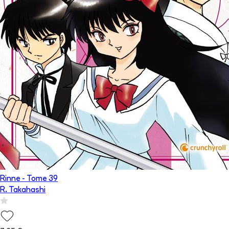
Rinne
- Tome
39
R. Takahashi