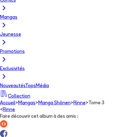
Comics
Mangas
Jeunesse
Promotions
Exclusivités
Nouveautés
Tops
Média
Collection
Accueil
>
Mangas
>
Manga Shōnen
>
Rinne
>
Tome 3
<
Rinne
Faire découvrir cet album à des amis
: