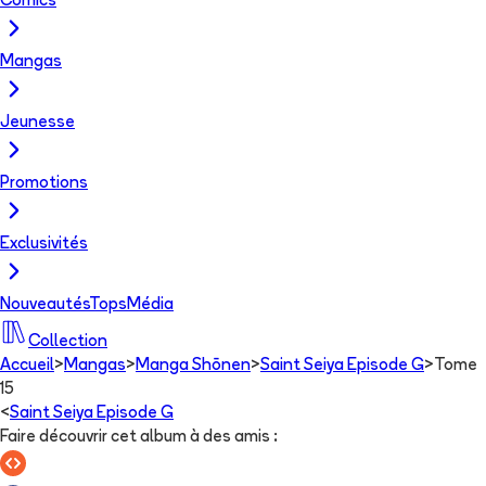
Comics
Mangas
Jeunesse
Promotions
Exclusivités
Nouveautés
Tops
Média
Collection
Accueil
>
Mangas
>
Manga Shōnen
>
Saint Seiya Episode G
>
Tome
15
<
Saint Seiya Episode G
Faire découvrir cet album à des amis
: