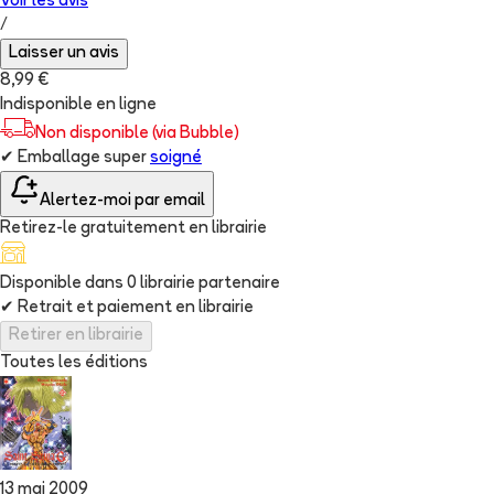
Voir les
avis
/
Laisser un avis
8,99 €
Indisponible en ligne
Non disponible (via Bubble)
✔
Emballage super
soigné
Alertez-moi par email
Retirez-le gratuitement en librairie
Disponible dans
0
librairie
partenaire
✔
Retrait et paiement en librairie
Retirer en librairie
Toutes les éditions
13 mai 2009