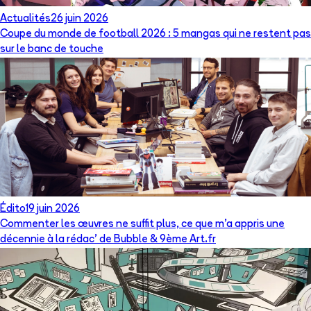
Actualités
26 juin 2026
Coupe du monde de football 2026 : 5 mangas qui ne restent pas
sur le banc de touche
Édito
19 juin 2026
Commenter les œuvres ne suffit plus, ce que m’a appris une
décennie à la rédac’ de Bubble & 9ème Art.fr