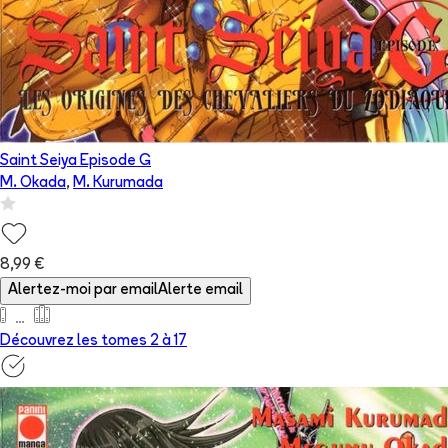
Saint Seiya Episode G
M. Okada
,
M. Kurumada
8,99 €
Alertez-moi par email
Alerte email
Découvrez les tomes 2 à
17