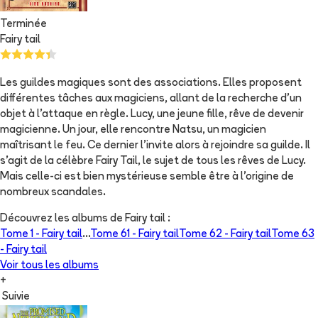
Terminée
Fairy tail
Les guildes magiques sont des associations. Elles proposent
différentes tâches aux magiciens, allant de la recherche d'un
objet à l'attaque en règle. Lucy, une jeune fille, rêve de devenir
magicienne. Un jour, elle rencontre Natsu, un magicien
maîtrisant le feu. Ce dernier l'invite alors à rejoindre sa guilde. Il
s'agit de la célèbre Fairy Tail, le sujet de tous les rêves de Lucy.
Mais celle-ci est bien mystérieuse semble être à l'origine de
nombreux scandales.
Découvrez les albums de
Fairy tail
:
Tome 1 -
Fairy tail
...
Tome 61 -
Fairy tail
Tome 62 -
Fairy tail
Tome 63
-
Fairy tail
Voir tous les albums
+
Suivie