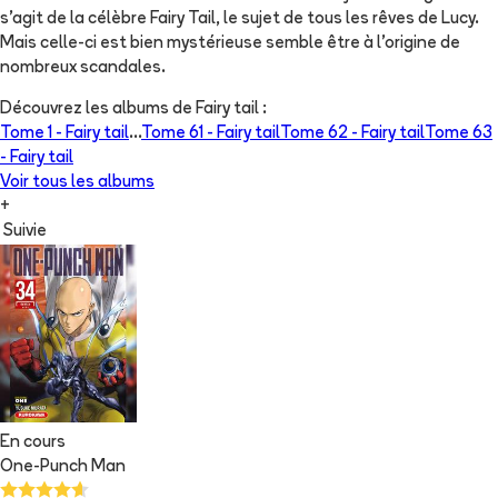
s'agit de la célèbre Fairy Tail, le sujet de tous les rêves de Lucy.
Mais celle-ci est bien mystérieuse semble être à l'origine de
nombreux scandales.
Découvrez les albums de
Fairy tail
:
Tome 1 -
Fairy tail
...
Tome 61 -
Fairy tail
Tome 62 -
Fairy tail
Tome 63
-
Fairy tail
Voir tous les albums
+
Suivie
En cours
One-Punch Man