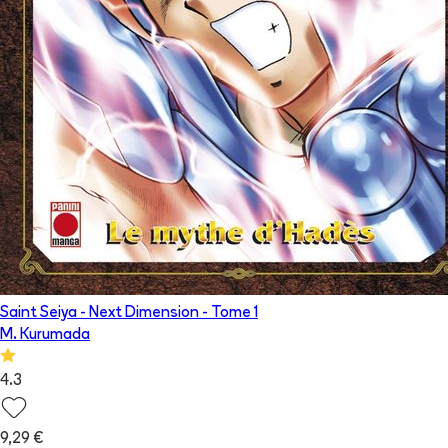
Saint Seiya - Next Dimension
- Tome
1
M. Kurumada
4.3
9,29 €