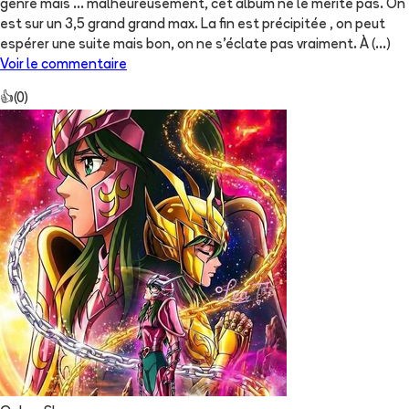
genre mais … malheureusement, cet album ne le mérite pas. On
est sur un 3,5 grand grand max. La fin est précipitée , on peut
espérer une suite mais bon, on ne s’éclate pas vraiment. À
(...)
Voir le commentaire
👍
(
0
)