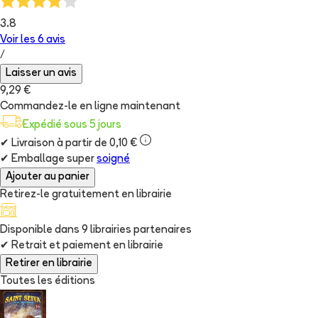
3.8
Voir les
6
avis
/
Laisser un avis
9,29 €
Commandez-le en ligne maintenant
Expédié sous 5 jours
✔
Livraison à partir de 0,10 €
✔
Emballage super
soigné
Ajouter au panier
Retirez-le gratuitement en librairie
Disponible dans
9
librairie
s
partenaire
s
✔
Retrait et paiement en librairie
Retirer en librairie
Toutes les éditions