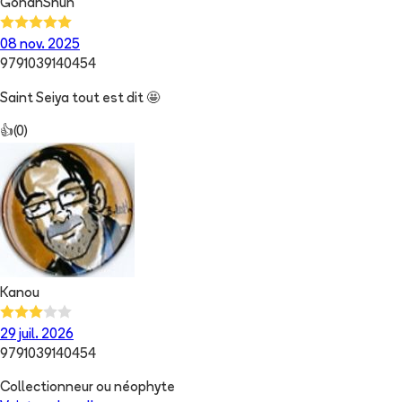
GohanShun
08 nov. 2025
9791039140454
Saint Seiya tout est dit 🤩
👍
(
0
)
Kanou
29 juil. 2026
9791039140454
Collectionneur ou néophyte