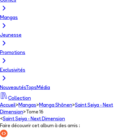
Comics
Mangas
Jeunesse
Promotions
Exclusivités
Nouveautés
Tops
Média
Collection
Accueil
>
Mangas
>
Manga Shōnen
>
Saint Seiya - Next
Dimension
>
Tome 16
<
Saint Seiya - Next Dimension
Faire découvrir cet album à des amis
: