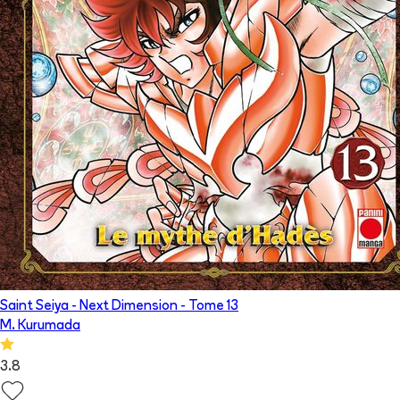
Saint Seiya - Next Dimension
- Tome
13
M. Kurumada
3.8