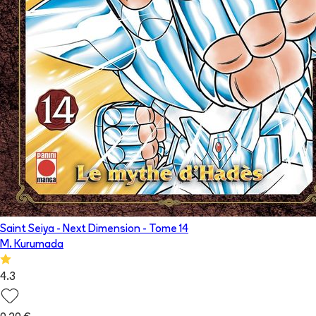
Saint Seiya - Next Dimension
- Tome
14
M. Kurumada
4.3