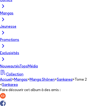
Comics
Mangas
Jeunesse
Promotions
Exclusivités
Nouveautés
Tops
Média
Collection
Accueil
>
Mangas
>
Manga Shōnen
>
Sankarea
>
Tome 2
<
Sankarea
Faire découvrir cet album à des amis
: