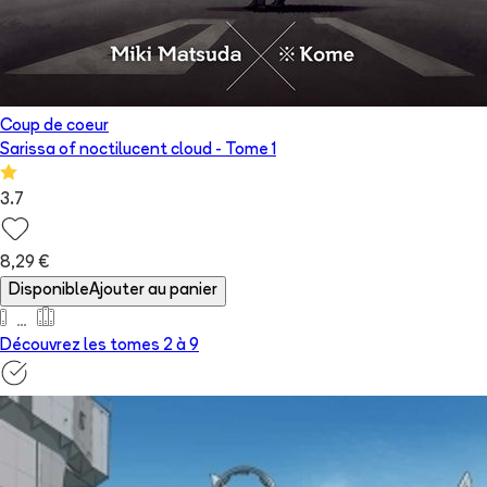
Coup de coeur
Sarissa of noctilucent cloud
- Tome
1
3.7
8,29 €
Disponible
Ajouter au panier
Découvrez les tomes 2 à
9