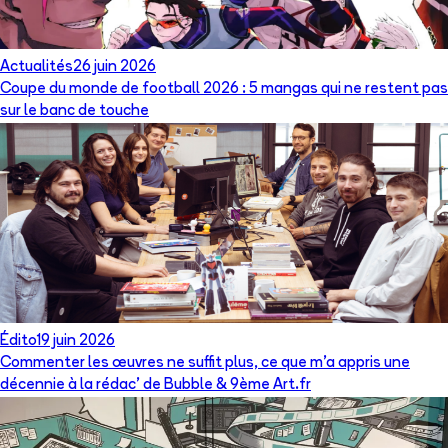
Actualités
26 juin 2026
Coupe du monde de football 2026 : 5 mangas qui ne restent pas
sur le banc de touche
Édito
19 juin 2026
Commenter les œuvres ne suffit plus, ce que m’a appris une
décennie à la rédac’ de Bubble & 9ème Art.fr