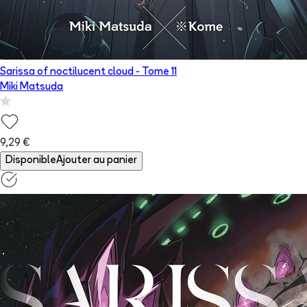
Sarissa of noctilucent cloud
- Tome
11
Miki Matsuda
9,29 €
Disponible
Ajouter au panier