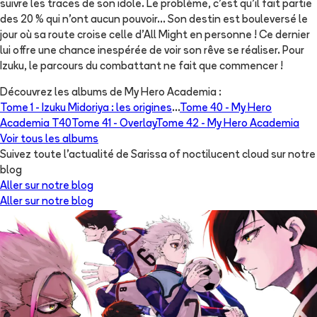
suivre les traces de son idole. Le problème, c’est qu’il fait partie
des 20 % qui n’ont aucun pouvoir… Son destin est bouleversé le
jour où sa route croise celle d’All Might en personne ! Ce dernier
lui offre une chance inespérée de voir son rêve se réaliser. Pour
Izuku, le parcours du combattant ne fait que commencer !
Découvrez les albums de
My Hero Academia
:
Tome 1 -
Izuku Midoriya : les origines
...
Tome 40 -
My Hero
Academia T40
Tome 41 -
Overlay
Tome 42 -
My Hero Academia
Voir tous les albums
Suivez toute l'actualité de Sarissa of noctilucent cloud sur notre
blog
Aller sur notre blog
Aller sur notre blog