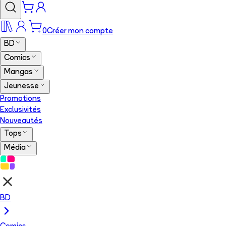
0
Créer mon compte
BD
Comics
Mangas
Jeunesse
Promotions
Exclusivités
Nouveautés
Tops
Média
BD