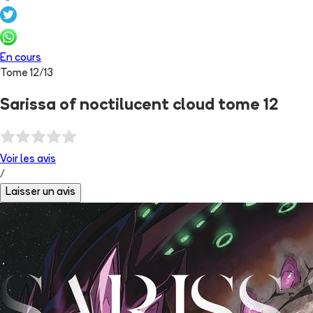
En cours
Tome
12
/
13
Sarissa of noctilucent cloud tome 12
Voir les
avis
/
Laisser un avis