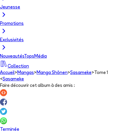
Jeunesse
Promotions
Exclusivités
Nouveautés
Tops
Média
Collection
Accueil
>
Mangas
>
Manga Shōnen
>
Sasameke
>
Tome 1
<
Sasameke
Faire découvrir cet album à des amis
:
Terminée