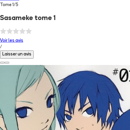
Tome
1
/
5
Sasameke tome 1
Voir les
avis
/
Laisser un avis