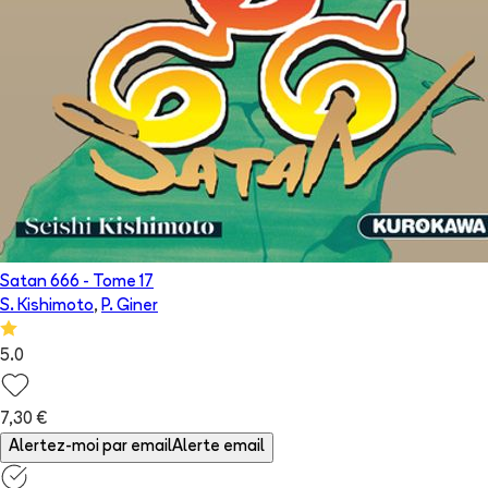
Satan 666
- Tome
17
S. Kishimoto
,
P. Giner
5.0
7,30 €
Alertez-moi par email
Alerte email