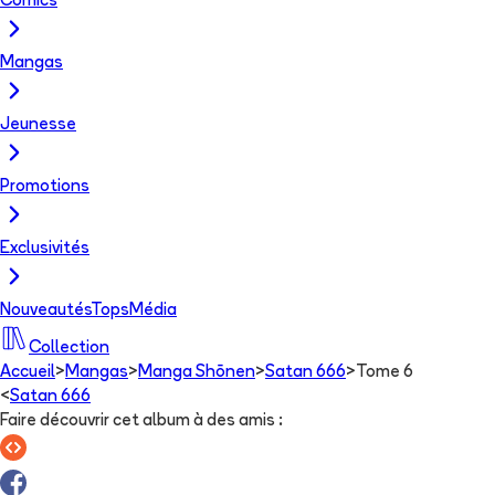
Comics
Mangas
Jeunesse
Promotions
Exclusivités
Nouveautés
Tops
Média
Collection
Accueil
>
Mangas
>
Manga Shōnen
>
Satan 666
>
Tome 6
<
Satan 666
Faire découvrir cet album à des amis
: