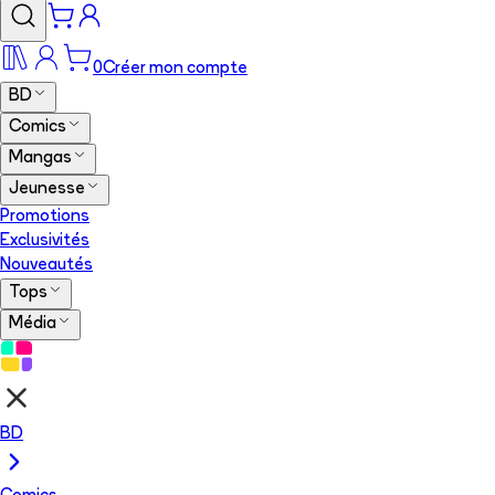
0
Créer mon compte
BD
Comics
Mangas
Jeunesse
Promotions
Exclusivités
Nouveautés
Tops
Média
BD