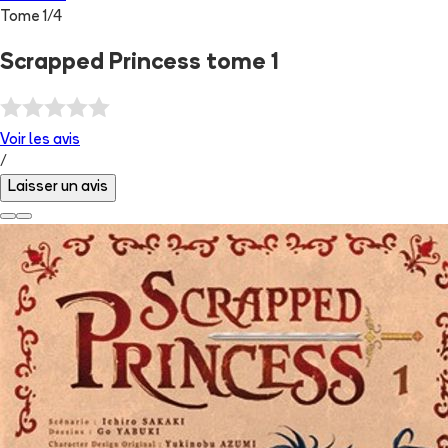
Tome
1
/
4
Scrapped Princess tome 1
Voir les
avis
/
Laisser un avis