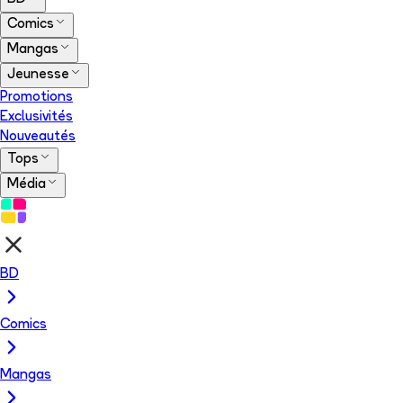
Comics
Mangas
Jeunesse
Promotions
Exclusivités
Nouveautés
Tops
Média
BD
Comics
Mangas