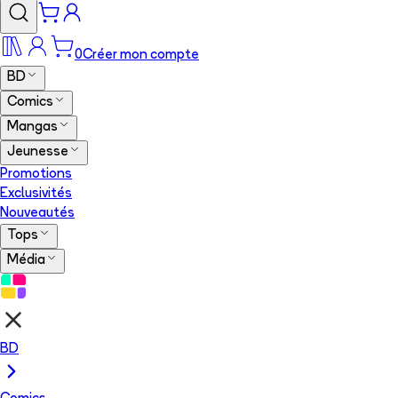
0
Créer mon compte
BD
Comics
Mangas
Jeunesse
Promotions
Exclusivités
Nouveautés
Tops
Média
BD