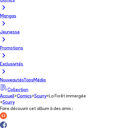
Comics
Mangas
Jeunesse
Promotions
Exclusivités
Nouveautés
Tops
Média
Collection
Accueil
>
Comics
>
Scurry
>
La Forêt immergée
<
Scurry
Faire découvrir cet album à des amis
: