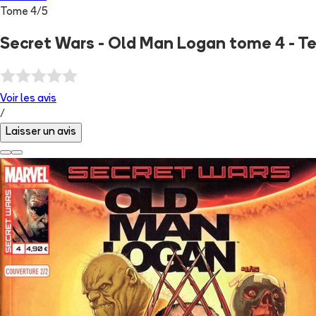
Tome
4
/
5
Secret Wars - Old Man Logan tome 4 - T
Voir les
avis
/
Laisser un avis