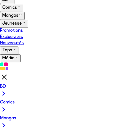
Comics
Mangas
Jeunesse
Promotions
Exclusivités
Nouveautés
Tops
Média
BD
Comics
Mangas