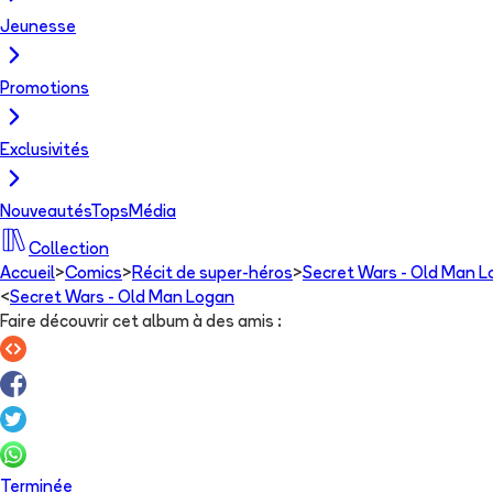
Jeunesse
Promotions
Exclusivités
Nouveautés
Tops
Média
Collection
Accueil
>
Comics
>
Récit de super-héros
>
Secret Wars - Old Man 
<
Secret Wars - Old Man Logan
Faire découvrir cet album à des amis
:
Terminée