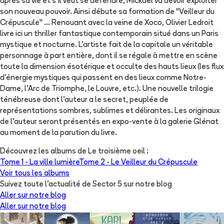
après sa vie et s'il veut se défendre, Mickaël va devoir exploiter
son nouveau pouvoir. Ainsi débute sa formation de "Veilleur du
Crépuscule" ... Renouant avec la veine de Xoco, Olivier Ledroit
livre ici un thriller fantastique contemporain situé dans un Paris
mystique et nocturne. L'artiste fait de la capitale un véritable
personnage à part entière, dont il se régale à mettre en scène
toute la dimension ésotérique et occulte des hauts lieux (les flux
d'énergie mystiques qui passent en des lieux comme Notre-
Dame, l'Arc de Triomphe, le Louvre, etc.). Une nouvelle trilogie
ténébreuse dont l'auteur a le secret, peuplée de
représentations sombres, sublimes et délirantes. Les originaux
de l'auteur seront présentés en expo-vente à la galerie Glénat
au moment de la parution du livre.
Découvrez les albums de
Le troisième oeil
:
Tome 1 -
La ville lumière
Tome 2 -
Le Veilleur du Crépuscule
Voir tous les albums
Suivez toute l'actualité de Sector 5 sur notre blog
Aller sur notre blog
Aller sur notre blog