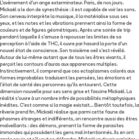
L'avènement d'un ange exterminateur. Paris, de nos jours.
Mickaël a le don de synesthésie : il est capable de voir les sons.
Son cerveau interprète la musique, il la matérialise sous ses
yeux, et les notes et les vibrations prennent ainsi la forme de
couleurs et de figures géométriques. Après une soirée de trip
pendant laquelle il s'amuse à repousser les limites de sa
perception à l'aide de THC, il ouvre par hasard la porte d'un
nouvel état de conscience. Son troisième oeil s'est révélé.
Autour de lui-même autant que de tous les êtres vivants, il
perçoit les contours d'auras aux apparences multiples.
Instinctivement, il comprend que ces ectoplasmes colorés aux
formes improbables traduisent les pensées, les émotions et
l'état de santé des personnes qu'ils entourent. Cette
dimension nouvelle pour ses sens grise et fascine Mickaël. La
réalité s'ouvre à un nombre infini de possibilités métaphysiques
inédites. C'est comme si la magie existait... Bientôt toutefois, la
rêverie prend fin. Mickaël réalise que parmi cette faune de
phasmes étranges et indifférents, on rencontre aussi des êtres
malveillants : des démons, prenant la forme de parasites
immondes qui possèdent les gens mal intentionnés. Ils en ont