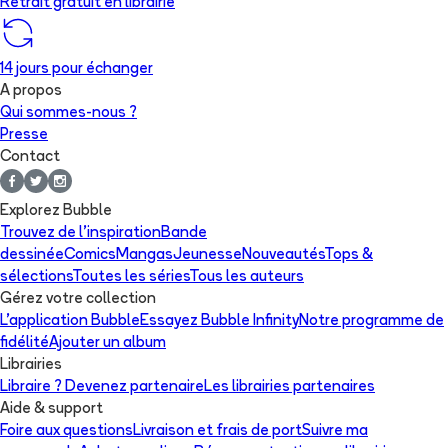
Retrait gratuit en librairie
14 jours pour échanger
A propos
Qui sommes-nous ?
Presse
Contact
Explorez Bubble
Trouvez de l'inspiration
Bande
dessinée
Comics
Mangas
Jeunesse
Nouveautés
Tops &
sélections
Toutes les séries
Tous les auteurs
Gérez votre collection
L'application Bubble
Essayez Bubble Infinity
Notre programme de
fidélité
Ajouter un album
Librairies
Libraire ? Devenez partenaire
Les librairies partenaires
Aide & support
Foire aux questions
Livraison et frais de port
Suivre ma