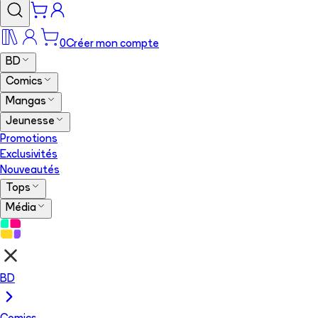
0
Créer mon compte
BD
Comics
Mangas
Jeunesse
Promotions
Exclusivités
Nouveautés
Tops
Média
BD