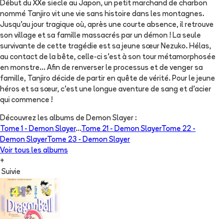
Début du XXe siecle au Japon, un petit marchand de charbon
nommé Tanjiro vit une vie sans histoire dans les montagnes.
Jusqu’au jour tragique où, après une courte absence, il retrouve
son village et sa famille massacrés par un démon ! La seule
survivante de cette tragédie est sa jeune sœur Nezuko. Hélas,
au contact de la bête, celle-ci s’est à son tour métamorphosée
en monstre... Afin de renverser le processus et de venger sa
famille, Tanjiro décide de partir en quête de vérité. Pour le jeune
héros et sa sœur, c’est une longue aventure de sang et d’acier
qui commence !
Découvrez les albums de
Demon Slayer
:
Tome 1 -
Demon Slayer
...
Tome 21 -
Demon Slayer
Tome 22 -
Demon Slayer
Tome 23 -
Demon Slayer
Voir tous les albums
+
Suivie