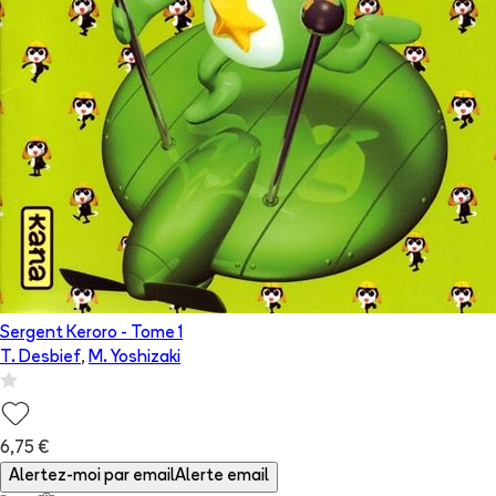
Sergent Keroro
- Tome
1
T. Desbief
,
M. Yoshizaki
6,75 €
Alertez-moi par email
Alerte email