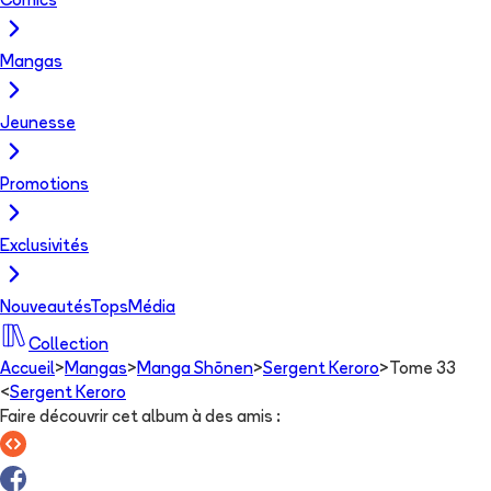
Comics
Mangas
Jeunesse
Promotions
Exclusivités
Nouveautés
Tops
Média
Collection
Accueil
>
Mangas
>
Manga Shōnen
>
Sergent Keroro
>
Tome 33
<
Sergent Keroro
Faire découvrir cet album à des amis
: