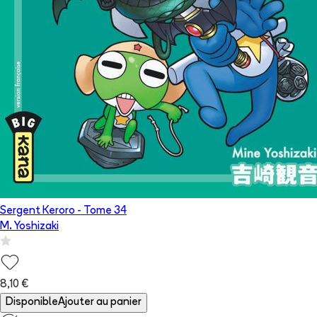
Sergent Keroro
- Tome
34
M. Yoshizaki
8,10 €
Disponible
Ajouter au panier