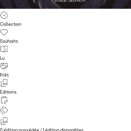
Collection
Souhaits
Lu
Prêt
Editions
0 édition possédée /
1
édition
disponibles