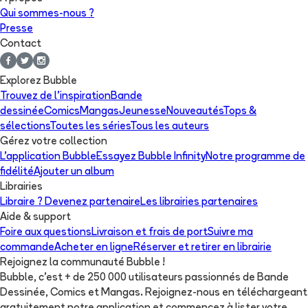
Qui sommes-nous ?
Presse
Contact
Explorez Bubble
Trouvez de l'inspiration
Bande
dessinée
Comics
Mangas
Jeunesse
Nouveautés
Tops &
sélections
Toutes les séries
Tous les auteurs
Gérez votre collection
L'application Bubble
Essayez Bubble Infinity
Notre programme de
fidélité
Ajouter un album
Librairies
Libraire ? Devenez partenaire
Les librairies partenaires
Aide & support
Foire aux questions
Livraison et frais de port
Suivre ma
commande
Acheter en ligne
Réserver et retirer en librairie
Rejoignez la communauté Bubble !
Bubble, c'est + de 250 000 utilisateurs passionnés de Bande
Dessinée, Comics et Mangas. Rejoignez-nous en téléchargeant