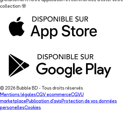
gratuitement notre application et commencez à lister votre
collection
🤓
© 2026 Bubble BD - Tous droits réservés
Mentions légales
CGV ecommerce
CGVU
marketplace
Publication d'avis
Protection de vos données
personelles
Cookies