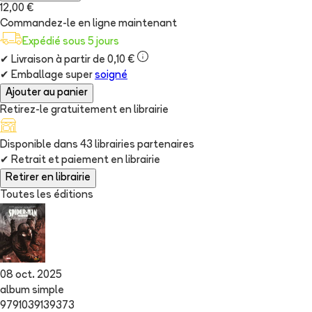
12,00 €
Commandez-le en ligne maintenant
Expédié sous 5 jours
✔
Livraison à partir de 0,10 €
✔
Emballage super
soigné
Ajouter au panier
Retirez-le gratuitement en librairie
Disponible dans
43
librairie
s
partenaire
s
✔
Retrait et paiement en librairie
Retirer en librairie
Toutes les éditions
08 oct. 2025
album simple
9791039139373