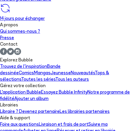
14 jours pour échanger
A propos
Qui sommes-nous ?
Presse
Contact
Explorez Bubble
Trouvez de l'inspiration
Bande
dessinée
Comics
Mangas
Jeunesse
Nouveautés
Tops &
sélections
Toutes les séries
Tous les auteurs
Gérez votre collection
L'application Bubble
Essayez Bubble Infinity
Notre programme de
fidélité
Ajouter un album
Librairies
Libraire ? Devenez partenaire
Les librairies partenaires
Aide & support
Foire aux questions
Livraison et frais de port
Suivre ma