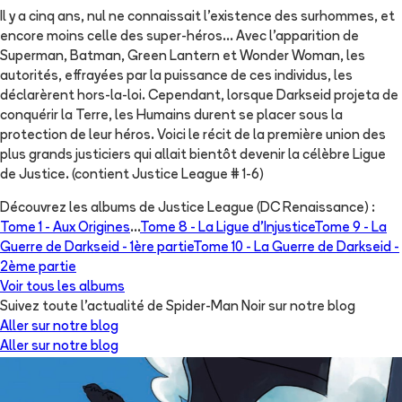
Il y a cinq ans, nul ne connaissait l’existence des surhommes, et
encore moins celle des super-héros… Avec l’apparition de
Superman, Batman, Green Lantern et Wonder Woman, les
autorités, effrayées par la puissance de ces individus, les
déclarèrent hors-la-loi. Cependant, lorsque Darkseid projeta de
conquérir la Terre, les Humains durent se placer sous la
protection de leur héros. Voici le récit de la première union des
plus grands justiciers qui allait bientôt devenir la célèbre Ligue
de Justice. (contient Justice League # 1-6)
Découvrez les albums de
Justice League (DC Renaissance)
:
Tome 1 -
Aux Origines
...
Tome 8 -
La Ligue d'Injustice
Tome 9 -
La
Guerre de Darkseid - 1ère partie
Tome 10 -
La Guerre de Darkseid -
2ème partie
Voir tous les albums
Suivez toute l'actualité de Spider-Man Noir sur notre blog
Aller sur notre blog
Aller sur notre blog