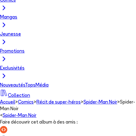
Comics
Mangas
Jeunesse
Promotions
Exclusivités
Nouveautés
Tops
Média
Collection
Accueil
>
Comics
>
Récit de super-héros
>
Spider-Man Noir
>
Spider-
Man Noir
<
Spider-Man Noir
Faire découvrir cet album à des amis
: