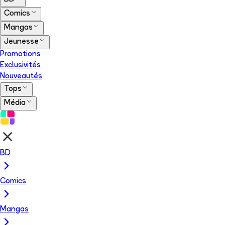
Comics
Mangas
Jeunesse
Promotions
Exclusivités
Nouveautés
Tops
Média
BD
Comics
Mangas