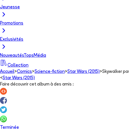
Jeunesse
Promotions
Exclusivités
Nouveautés
Tops
Média
Collection
Accueil
>
Comics
>
Science-fiction
>
Star Wars (2015)
>
Skywalker pa
<
Star Wars (2015)
Faire découvrir cet album à des amis
:
Terminée