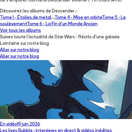
de s'emparer. Contenu Descender Volume 1: Tin Stars (#1-6)
Découvrez les albums de
Descender
:
Tome 1 -
Étoiles de metal
...
Tome 4 -
Mise en orbite
Tome 5 -
Le
soulèvement
Tome 6 -
La Fin d'un Monde Ancien
Voir tous les albums
Suivez toute l'actualité de Star Wars - Récits d’une galaxie
Lointaine sur notre blog
Aller sur notre blog
Aller sur notre blog
En vidéo
19 juin 2026
Les lives Bubble : interviews en direct & vidéos inédites