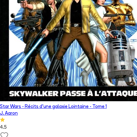
Star Wars - Récits d’une galaxie Lointaine
- Tome
1
J. Aaron
4.5