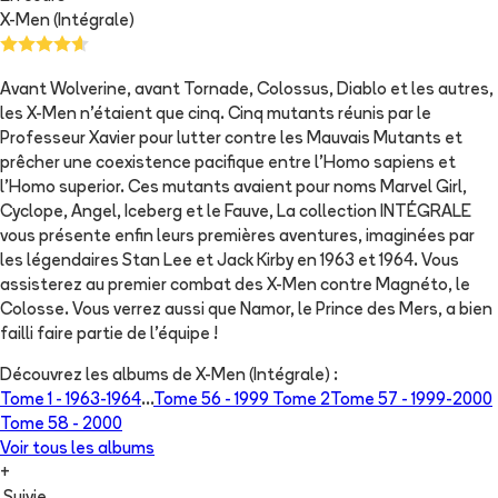
X-Men (Intégrale)
Avant Wolverine, avant Tornade, Colossus, Diablo et les autres,
les X-Men n'étaient que cinq. Cinq mutants réunis par le
Professeur Xavier pour lutter contre les Mauvais Mutants et
prêcher une coexistence pacifique entre l'Homo sapiens et
l'Homo superior. Ces mutants avaient pour noms Marvel Girl,
Cyclope, Angel, Iceberg et le Fauve, La collection INTÉGRALE
vous présente enfin leurs premières aventures, imaginées par
les légendaires Stan Lee et Jack Kirby en 1963 et 1964. Vous
assisterez au premier combat des X-Men contre Magnéto, le
Colosse. Vous verrez aussi que Namor, le Prince des Mers, a bien
failli faire partie de l'équipe !
Découvrez les albums de
X-Men (Intégrale)
:
Tome 1 -
1963-1964
...
Tome 56 -
1999 Tome 2
Tome 57 -
1999-2000
Tome 58 -
2000
Voir tous les albums
+