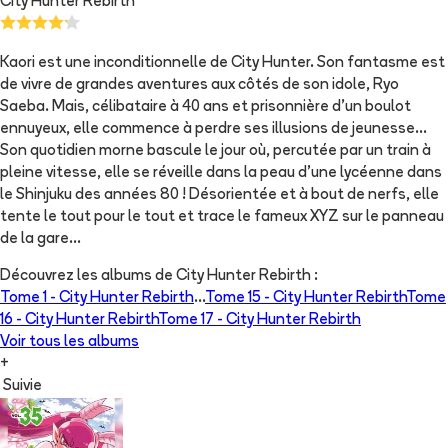
City Hunter Rebirth
Kaori est une inconditionnelle de City Hunter. Son fantasme est
de vivre de grandes aventures aux côtés de son idole, Ryo
Saeba. Mais, célibataire à 40 ans et prisonnière d’un boulot
ennuyeux, elle commence à perdre ses illusions de jeunesse...
Son quotidien morne bascule le jour où, percutée par un train à
pleine vitesse, elle se réveille dans la peau d’une lycéenne dans
le Shinjuku des années 80 ! Désorientée et à bout de nerfs, elle
tente le tout pour le tout et trace le fameux XYZ sur le panneau
de la gare...
Découvrez les albums de
City Hunter Rebirth
:
Tome 1 -
City Hunter Rebirth
...
Tome 15 -
City Hunter Rebirth
Tome
16 -
City Hunter Rebirth
Tome 17 -
City Hunter Rebirth
Voir tous les albums
+
Suivie