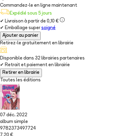
Commandez-le en ligne maintenant
Expédié sous 5 jours
✔
Livraison à partir de 0,10 €
✔
Emballage super
soigné
Ajouter au panier
Retirez-le gratuitement en librairie
Disponible dans
32
librairie
s
partenaire
s
✔
Retrait et paiement en librairie
Retirer en librairie
Toutes les éditions
07 déc. 2022
album simple
9782373497724
7,20 €