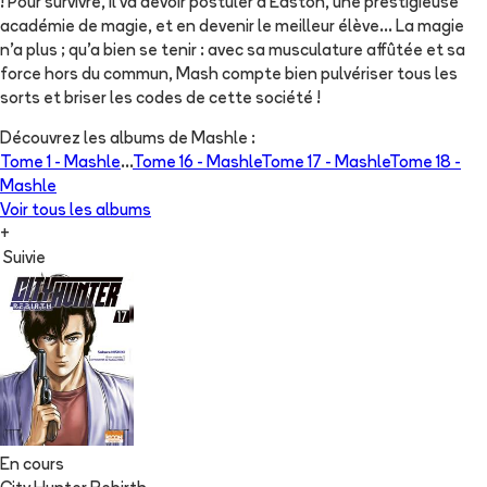
! Pour survivre, il va devoir postuler à Easton, une prestigieuse
académie de magie, et en devenir le meilleur élève... La magie
n’a plus ; qu’a bien se tenir : avec sa musculature affûtée et sa
force hors du commun, Mash compte bien pulvériser tous les
sorts et briser les codes de cette société !
Découvrez les albums de
Mashle
:
Tome 1 -
Mashle
...
Tome 16 -
Mashle
Tome 17 -
Mashle
Tome 18 -
Mashle
Voir tous les albums
+
Suivie
En cours