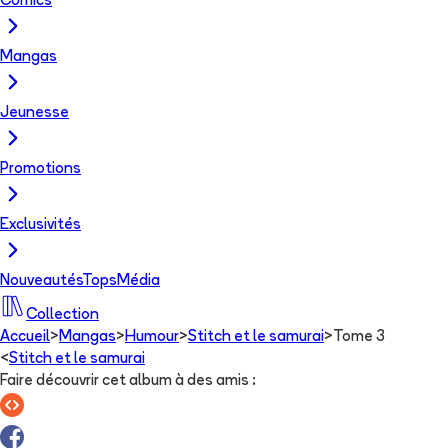
Comics
Mangas
Jeunesse
Promotions
Exclusivités
Nouveautés
Tops
Média
Collection
Accueil
>
Mangas
>
Humour
>
Stitch et le samurai
>
Tome 3
<
Stitch et le samurai
Faire découvrir cet album à des amis
: