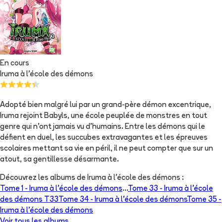
En cours
Iruma à l'école des démons
Adopté bien malgré lui par un grand-père démon excentrique,
Iruma rejoint Babyls, une école peuplée de monstres en tout
genre qui n'ont jamais vu d'humains. Entre les démons qui le
défient en duel, les succubes extravagantes et les épreuves
scolaires mettant sa vie en péril, il ne peut compter que sur un
atout, sa gentillesse désarmante.
Découvrez les albums de
Iruma à l'école des démons
:
Tome 1 -
Iruma à l'école des démons
...
Tome 33 -
Iruma à l'école
des démons T33
Tome 34 -
Iruma à l'école des démons
Tome 35 -
Iruma à l'école des démons
Voir tous les albums