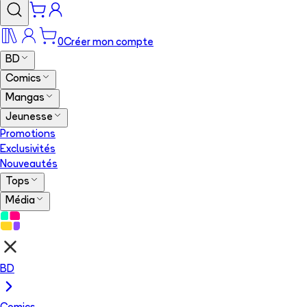
0
Créer mon compte
BD
Comics
Mangas
Jeunesse
Promotions
Exclusivités
Nouveautés
Tops
Média
BD