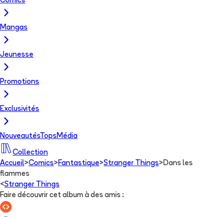
Comics
Mangas
Jeunesse
Promotions
Exclusivités
Nouveautés
Tops
Média
Collection
Accueil
>
Comics
>
Fantastique
>
Stranger Things
>
Dans les
flammes
<
Stranger Things
Faire découvrir cet album à des amis
: