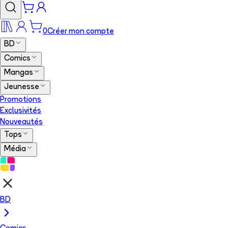
0
Créer mon compte
BD
Comics
Mangas
Jeunesse
Promotions
Exclusivités
Nouveautés
Tops
Média
BD