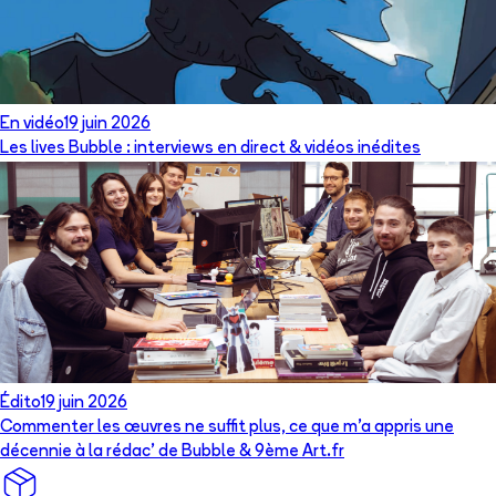
En vidéo
19 juin 2026
Les lives Bubble : interviews en direct & vidéos inédites
Édito
19 juin 2026
Commenter les œuvres ne suffit plus, ce que m’a appris une
décennie à la rédac’ de Bubble & 9ème Art.fr