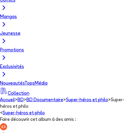
Comics
Mangas
Jeunesse
Promotions
Exclusivités
Nouveautés
Tops
Média
Collection
Accueil
>
BD
>
BD Documentaire
>
Super-héros et philo
>
Super-
héros et philo
<
Super-héros et philo
Faire découvrir cet album à des amis
: