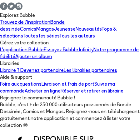
Explorez Bubble
Trouvez de l'inspiration
Bande
dessinée
Comics
Mangas
Jeunesse
Nouveautés
Tops &
sélections
Toutes les séries
Tous les auteurs
Gérez votre collection
L'application Bubble
Essayez Bubble Infinity
Notre programme de
fidélité
Ajouter un album
Librairies
Libraire ? Devenez partenaire
Les librairies partenaires
Aide & support
Foire aux questions
Livraison et frais de port
Suivre ma
commande
Acheter en ligne
Réserver et retirer en librairie
Rejoignez la communauté Bubble !
Bubble, c'est + de 250 000 utilisateurs passionnés de Bande
Dessinée, Comics et Mangas. Rejoignez-nous en téléchargeant
gratuitement notre application et commencez à lister votre
collection
🤓