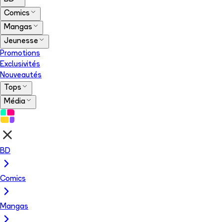
Comics
Mangas
Jeunesse
Promotions
Exclusivités
Nouveautés
Tops
Média
BD
Comics
Mangas