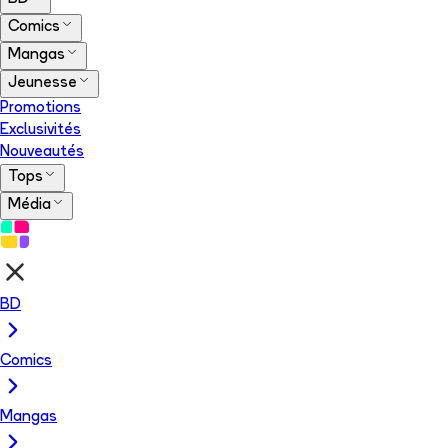
Comics
Mangas
Jeunesse
Promotions
Exclusivités
Nouveautés
Tops
Média
BD
Comics
Mangas