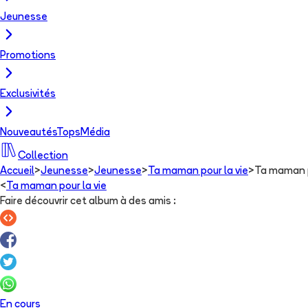
Jeunesse
Promotions
Exclusivités
Nouveautés
Tops
Média
Collection
Accueil
>
Jeunesse
>
Jeunesse
>
Ta maman pour la vie
>
Ta maman p
<
Ta maman pour la vie
Faire découvrir cet album à des amis
:
En cours