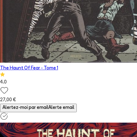
The Haunt Of Fear
- Tome
1
4.0
27,00 €
Alertez-moi par email
Alerte email