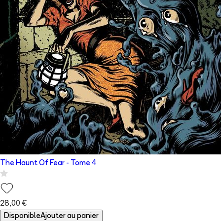
The Haunt Of Fear
- Tome
4
28,00 €
Disponible
Ajouter au panier