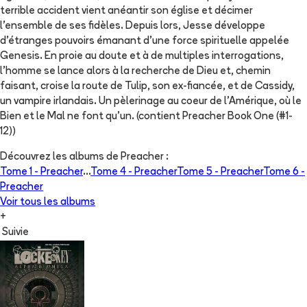
terrible accident vient anéantir son église et décimer
l'ensemble de ses fidèles. Depuis lors, Jesse développe
d'étranges pouvoirs émanant d'une force spirituelle appelée
Genesis. En proie au doute et à de multiples interrogations,
l'homme se lance alors à la recherche de Dieu et, chemin
faisant, croise la route de Tulip, son ex-fiancée, et de Cassidy,
un vampire irlandais. Un pèlerinage au coeur de l'Amérique, où le
Bien et le Mal ne font qu'un. (contient Preacher Book One (#1-
12))
Découvrez les albums de
Preacher
:
Tome 1 -
Preacher
...
Tome 4 -
Preacher
Tome 5 -
Preacher
Tome 6 -
Preacher
Voir tous les albums
+
Suivie