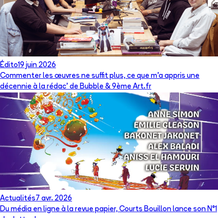
Édito
19 juin 2026
Commenter les œuvres ne suffit plus, ce que m’a appris une
décennie à la rédac’ de Bubble & 9ème Art.fr
Actualités
7 avr. 2026
Du média en ligne à la revue papier, Courts Bouillon lance son N°1