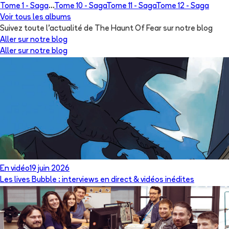
Tome 1 -
Saga
...
Tome 10 -
Saga
Tome 11 -
Saga
Tome 12 -
Saga
Voir tous les albums
Suivez toute l'actualité de The Haunt Of Fear sur notre blog
Aller sur notre blog
Aller sur notre blog
En vidéo
19 juin 2026
Les lives Bubble : interviews en direct & vidéos inédites