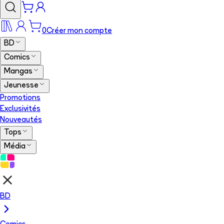
0
Créer mon compte
BD
Comics
Mangas
Jeunesse
Promotions
Exclusivités
Nouveautés
Tops
Média
BD