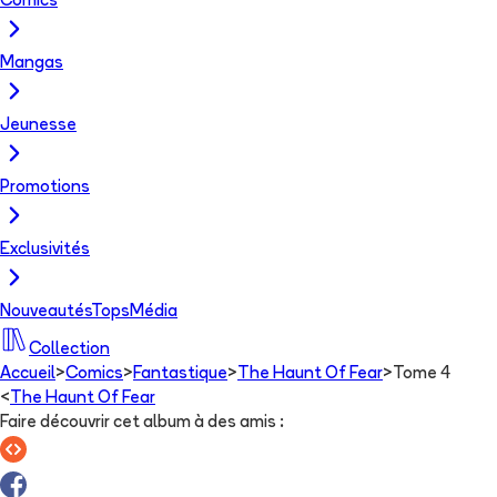
Comics
Mangas
Jeunesse
Promotions
Exclusivités
Nouveautés
Tops
Média
Collection
Accueil
>
Comics
>
Fantastique
>
The Haunt Of Fear
>
Tome 4
<
The Haunt Of Fear
Faire découvrir cet album à des amis
: