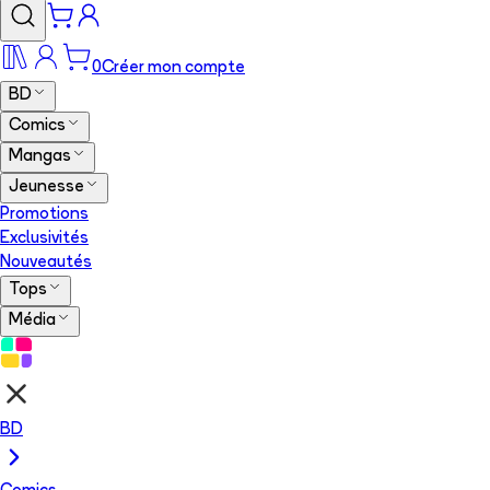
0
Créer mon compte
BD
Comics
Mangas
Jeunesse
Promotions
Exclusivités
Nouveautés
Tops
Média
BD