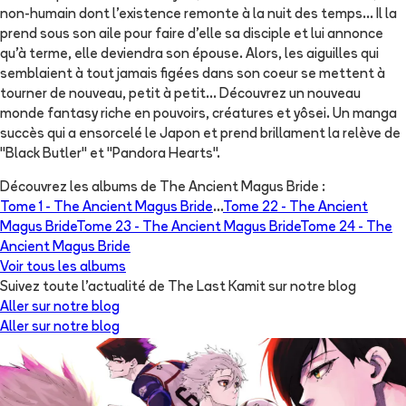
non-humain dont l'existence remonte à la nuit des temps... Il la
prend sous son aile pour faire d'elle sa disciple et lui annonce
qu'à terme, elle deviendra son épouse. Alors, les aiguilles qui
semblaient à tout jamais figées dans son coeur se mettent à
tourner de nouveau, petit à petit... Découvrez un nouveau
monde fantasy riche en pouvoirs, créatures et yôsei. Un manga
succès qui a ensorcelé le Japon et prend brillament la relève de
"Black Butler" et "Pandora Hearts".
Découvrez les albums de
The Ancient Magus Bride
:
Tome 1 -
The Ancient Magus Bride
...
Tome 22 -
The Ancient
Magus Bride
Tome 23 -
The Ancient Magus Bride
Tome 24 -
The
Ancient Magus Bride
Voir tous les albums
Suivez toute l'actualité de The Last Kamit sur notre blog
Aller sur notre blog
Aller sur notre blog