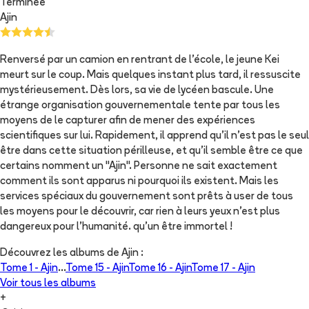
Terminée
Ajin
Renversé par un camion en rentrant de l'école, le jeune Kei
meurt sur le coup. Mais quelques instant plus tard, il ressuscite
mystérieusement. Dès lors, sa vie de lycéen bascule. Une
étrange organisation gouvernementale tente par tous les
moyens de le capturer afin de mener des expériences
scientifiques sur lui. Rapidement, il apprend qu'il n'est pas le seul
être dans cette situation périlleuse, et qu'il semble être ce que
certains nomment un "Ajin". Personne ne sait exactement
comment ils sont apparus ni pourquoi ils existent. Mais les
services spéciaux du gouvernement sont prêts à user de tous
les moyens pour le découvrir, car rien à leurs yeux n'est plus
dangereux pour l'humanité. qu'un être immortel !
Découvrez les albums de
Ajin
:
Tome 1 -
Ajin
...
Tome 15 -
Ajin
Tome 16 -
Ajin
Tome 17 -
Ajin
Voir tous les albums
+