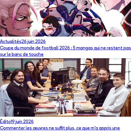
Actualités
26 juin 2026
Coupe du monde de football 2026 : 5 mangas qui ne restent pas
sur le banc de touche
Édito
19 juin 2026
Commenter les œuvres ne suffit plus, ce que m’a appris une