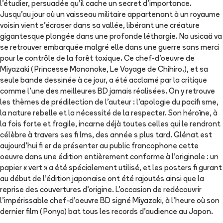
l'étudier, persuadée qu'il cache un secret d'importance.
Jusqu'au jour où un vaisseau militaire appartenant à un royaume
voisin vient s'écraser dans sa vallée, libérant une créature
gigantesque plongée dans une profonde léthargie. Na usicaä va
se retrouver embarquée malgré elle dans une guerre sans merci
pour le contrôle de la forêt toxique. Ce chef-d'oeuvre de
Miyazaki ( Princesse Mononoke, Le Voyage de Chihiro.), et sa
seule bande dessinée à ce jour, a été acclamé par la critique
comme l'une des meilleures BD jamais réalisées. On y retrouve
les thèmes de prédilection de l'auteur : l'apologie du pacifi sme,
la nature rebelle et la nécessité de la respecter. Son héroïne, à
la fois forte et fragile, incarne déjà toutes celles qui le rendront
célèbre à travers ses fi lms, des année s plus tard. Glénat est
aujourd'hui fi er de présenter au public francophone cette
oeuvre dans une édition entièrement conforme à l'originale : un
papier « vert » a été spécialement utilisé, et les posters fi gurant
au début de l'édition japonaise ont été rajoutés ainsi que la
reprise des couvertures d'origine. L'occasion de redécouvrir
l'impérissable chef-d'oeuvre BD signé Miyazaki, à l'heure où son
dernier film ( Ponyo) bat tous les records d'audience au Japon.