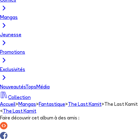
Comics
Mangas
Jeunesse
Promotions
Exclusivités
Nouveautés
Tops
Média
Collection
Accueil
>
Mangas
>
Fantastique
>
The Last Kamit
>
The Last Kamit
<
The Last Kamit
Faire découvrir cet album à des amis
: