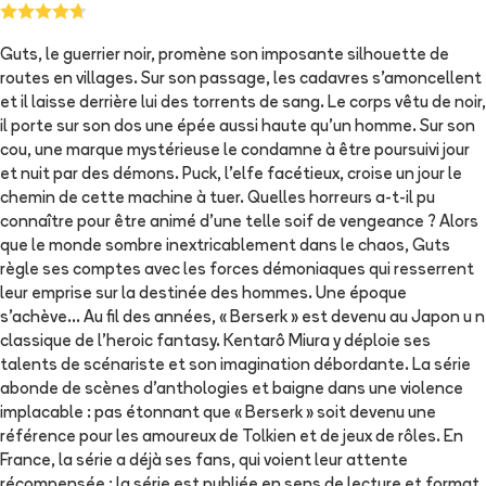
Guts, le guerrier noir, promène son imposante silhouette de
routes en villages. Sur son passage, les cadavres s'amoncellent
et il laisse derrière lui des torrents de sang. Le corps vêtu de noir,
il porte sur son dos une épée aussi haute qu'un homme. Sur son
cou, une marque mystérieuse le condamne à être poursuivi jour
et nuit par des démons. Puck, l'elfe facétieux, croise un jour le
chemin de cette machine à tuer. Quelles horreurs a-t-il pu
connaître pour être animé d'une telle soif de vengeance ? Alors
que le monde sombre inextricablement dans le chaos, Guts
règle ses comptes avec les forces démoniaques qui resserrent
leur emprise sur la destinée des hommes. Une époque
s'achève... Au fil des années, « Berserk » est devenu au Japon u n
classique de l'heroic fantasy. Kentarô Miura y déploie ses
talents de scénariste et son imagination débordante. La série
abonde de scènes d'anthologies et baigne dans une violence
implacable : pas étonnant que « Berserk » soit devenu une
référence pour les amoureux de Tolkien et de jeux de rôles. En
France, la série a déjà ses fans, qui voient leur attente
récompensée : la série est publiée en sens de lecture et format