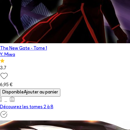
The New Gate
- Tome
1
Y. Miwa
3.7
6,95 €
Disponible
Ajouter au panier
Découvrez les tomes 2 à
8