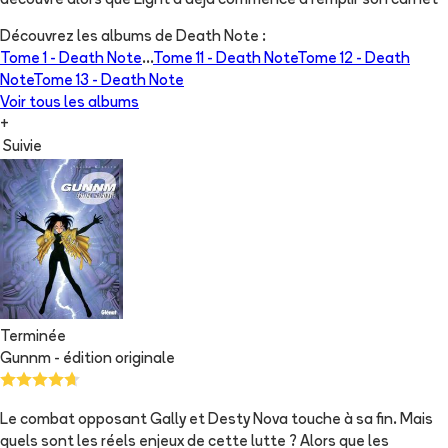
découvre alors que Light a déjà commencé à remplir son carnet
Découvrez les albums de
Death Note
:
Tome 1 -
Death Note
...
Tome 11 -
Death Note
Tome 12 -
Death
Note
Tome 13 -
Death Note
Voir tous les albums
+
Suivie
Terminée
Gunnm - édition originale
Le combat opposant Gally et Desty Nova touche à sa fin. Mais
quels sont les réels enjeux de cette lutte ? Alors que les