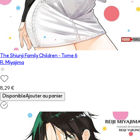
The Shiunji Family Children
- Tome
6
R. Miyajima
8,29 €
Disponible
Ajouter au panier