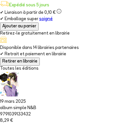
Expédié sous 5 jours
✔
Livraison à partir de 0,10 €
✔
Emballage super
soigné
Ajouter au panier
Retirez-le gratuitement en librairie
Disponible dans
14
librairie
s
partenaire
s
✔
Retrait et paiement en librairie
Retirer en librairie
Toutes les éditions
19 mars 2025
album simple N&B
9791039133432
8,29 €