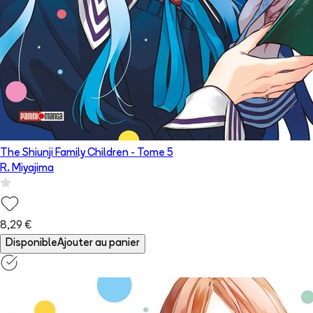
The Shiunji Family Children
- Tome
5
R. Miyajima
8,29 €
Disponible
Ajouter au panier