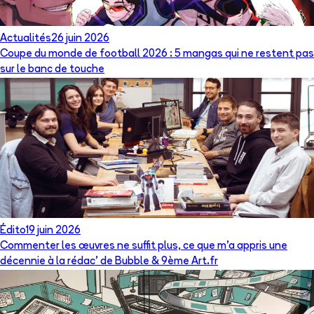
Actualités
26 juin 2026
Coupe du monde de football 2026 : 5 mangas qui ne restent pas
sur le banc de touche
Édito
19 juin 2026
Commenter les œuvres ne suffit plus, ce que m’a appris une
décennie à la rédac’ de Bubble & 9ème Art.fr