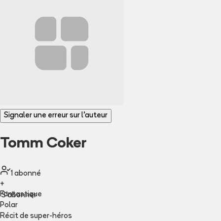
Signaler une erreur sur l'auteur
Tomm Coker
1
abonné
+
Fantastique
S'abonner
Polar
Récit de super-héros