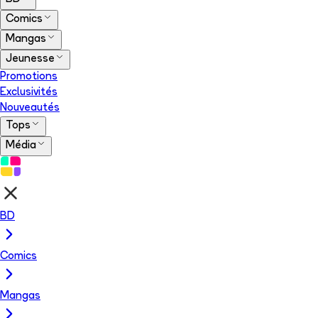
Comics
Mangas
Jeunesse
Promotions
Exclusivités
Nouveautés
Tops
Média
BD
Comics
Mangas