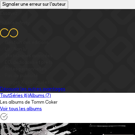
Signaler une erreur sur l'auteur
Essayez
Bubble Infinity
✅
Gestion des éditions
✅
Lu / Non lu
✅
Statistiques avancées
✅
EO, dédicaces et prêts
✅
Notes personnelles
✅
Pas de publicité
✅
Images
X
débloquées
Découvrir les autres avantages
Tout
Séries (6)
Albums (7)
Les albums de Tomm Coker
Voir tous les albums