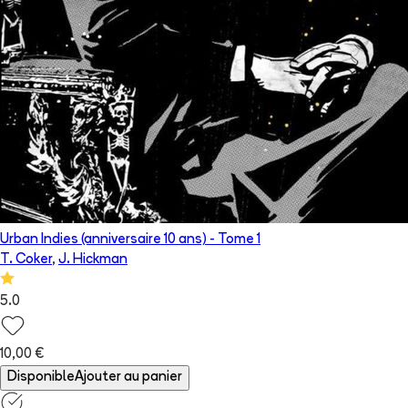
Urban Indies (anniversaire 10 ans)
- Tome
1
T. Coker
,
J. Hickman
5.0
10,00 €
Disponible
Ajouter au panier