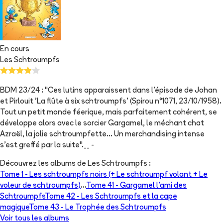
En cours
Les Schtroumpfs
BDM 23/24 : "Ces lutins apparaissent dans l'épisode de Johan
et Pirlouit 'La flûte à six schtroumpfs' (Spirou n°1071, 23/10/1958).
Tout un petit monde féerique, mais parfaitement cohérent, se
développe alors avec le sorcier Gargamel, le méchant chat
Azraël, la jolie schtroumpfette... Un merchandising intense
s'est greffé par la suite".__ -
Découvrez les albums de
Les Schtroumpfs
:
Tome 1 -
Les schtroumpfs noirs (+ Le schtroumpf volant + Le
voleur de schtroumpfs)
...
Tome 41 -
Gargamel l'ami des
Schtroumpfs
Tome 42 -
Les Schtroumpfs et la cape
magique
Tome 43 -
Le Trophée des Schtroumpfs
Voir tous les albums