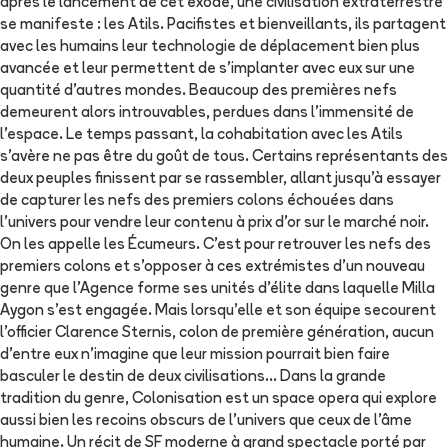
après le lancement de cet exode, une civilisation extraterrestre
se manifeste : les Atils. Pacifistes et bienveillants, ils partagent
avec les humains leur technologie de déplacement bien plus
avancée et leur permettent de s’implanter avec eux sur une
quantité d’autres mondes. Beaucoup des premières nefs
demeurent alors introuvables, perdues dans l’immensité de
l’espace. Le temps passant, la cohabitation avec les Atils
s’avère ne pas être du goût de tous. Certains représentants des
deux peuples finissent par se rassembler, allant jusqu’à essayer
de capturer les nefs des premiers colons échouées dans
l’univers pour vendre leur contenu à prix d’or sur le marché noir.
On les appelle les Écumeurs. C’est pour retrouver les nefs des
premiers colons et s’opposer à ces extrémistes d’un nouveau
genre que l’Agence forme ses unités d’élite dans laquelle Milla
Aygon s’est engagée. Mais lorsqu’elle et son équipe secourent
l’officier Clarence Sternis, colon de première génération, aucun
d’entre eux n’imagine que leur mission pourrait bien faire
basculer le destin de deux civilisations... Dans la grande
tradition du genre, Colonisation est un space opera qui explore
aussi bien les recoins obscurs de l’univers que ceux de l’âme
humaine. Un récit de SF moderne à grand spectacle porté par