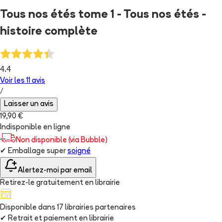
Tous nos étés tome 1 - Tous nos étés -
histoire complète
4.4
Voir les
11
avis
/
Laisser un avis
19,90 €
Indisponible en ligne
Non disponible (via Bubble)
✔
Emballage super
soigné
Alertez-moi par email
Retirez-le gratuitement en librairie
Disponible dans
17
librairie
s
partenaire
s
✔
Retrait et paiement en librairie