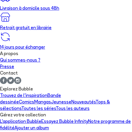
Livraison à domicile sous 48h
Retrait gratuit en librairie
14 jours pour échanger
A propos
Qui sommes-nous ?
Presse
Contact
Explorez Bubble
Trouvez de l'inspiration
Bande
dessinée
Comics
Mangas
Jeunesse
Nouveautés
Tops &
sélections
Toutes les séries
Tous les auteurs
Gérez votre collection
L'application Bubble
Essayez Bubble Infinity
Notre programme de
fidélité
Ajouter un album