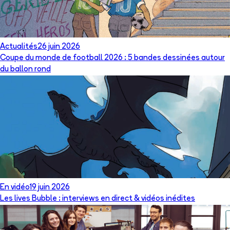
Actualités
26 juin 2026
Coupe du monde de football 2026 : 5 bandes dessinées autour
du ballon rond
En vidéo
19 juin 2026
Les lives Bubble : interviews en direct & vidéos inédites