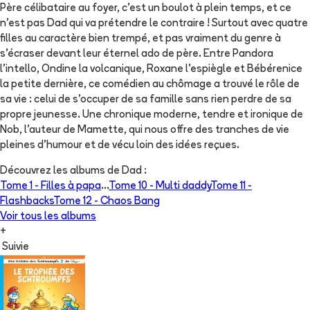
Père célibataire au foyer, c'est un boulot à plein temps, et ce
n'est pas Dad qui va prétendre le contraire ! Surtout avec quatre
filles au caractère bien trempé, et pas vraiment du genre à
s'écraser devant leur éternel ado de père. Entre Pandora
l'intello, Ondine la volcanique, Roxane l'espiègle et Bébérenice
la petite dernière, ce comédien au chômage a trouvé le rôle de
sa vie : celui de s'occuper de sa famille sans rien perdre de sa
propre jeunesse. Une chronique moderne, tendre et ironique de
Nob, l'auteur de Mamette, qui nous offre des tranches de vie
pleines d'humour et de vécu loin des idées reçues.
Découvrez les albums de
Dad
:
Tome 1 -
Filles à papa
...
Tome 10 -
Multi daddy
Tome 11 -
Flashbacks
Tome 12 -
Chaos Bang
Voir tous les albums
+
Suivie