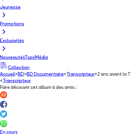
Jeunesse
Promotions
Exclusivités
Nouveautés
Tops
Média
Collection
Accueil
>
BD
>
BD Documentaire
>
Transcripteur
>
2 ans avant la T
<
Transcripteur
Faire découvrir cet album à des amis
:
En cours