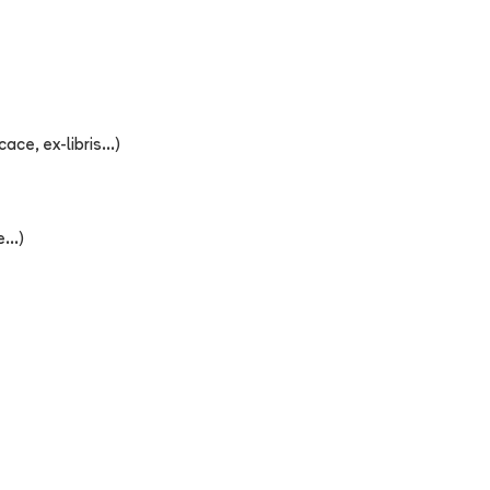
ce, ex-libris...)
...)