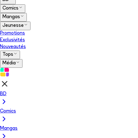
Comics
Mangas
Jeunesse
Promotions
Exclusivités
Nouveautés
Tops
Média
BD
Comics
Mangas