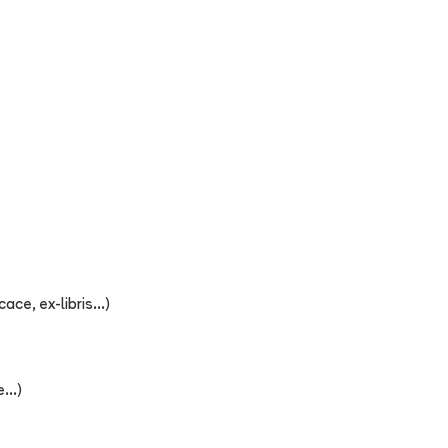
ce, ex-libris...)
...)