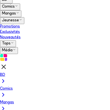
Comics
Mangas
Jeunesse
Promotions
Exclusivités
Nouveautés
Tops
Média
BD
Comics
Mangas