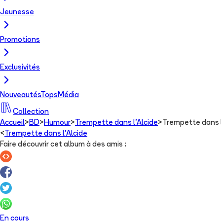
Jeunesse
Promotions
Exclusivités
Nouveautés
Tops
Média
Collection
Accueil
>
BD
>
Humour
>
Trempette dans l'Alcide
>
Trempette dans l
<
Trempette dans l'Alcide
Faire découvrir cet album à des amis
:
En cours