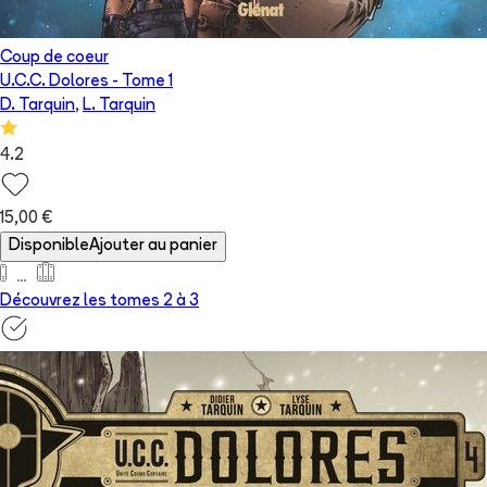
Coup de coeur
U.C.C. Dolores
- Tome
1
D. Tarquin
,
L. Tarquin
4.2
15,00 €
Disponible
Ajouter au panier
Découvrez les tomes 2 à
3