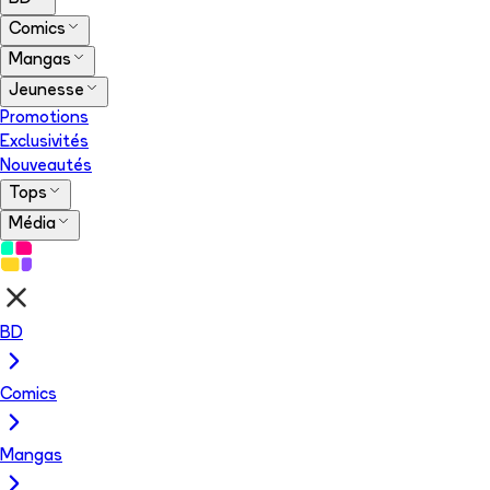
Comics
Mangas
Jeunesse
Promotions
Exclusivités
Nouveautés
Tops
Média
BD
Comics
Mangas