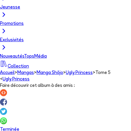
Jeunesse
Promotions
Exclusivités
Nouveautés
Tops
Média
Collection
Accueil
>
Mangas
>
Manga Shōjo
>
Ugly Princess
>
Tome 5
<
Ugly Princess
Faire découvrir cet album à des amis
:
Terminée