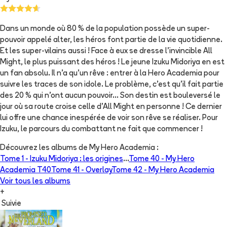
Dans un monde où 80 % de la population possède un super-
pouvoir appelé alter, les héros font partie de la vie quotidienne.
Et les super-vilains aussi ! Face à eux se dresse l’invincible All
Might, le plus puissant des héros ! Le jeune Izuku Midoriya en est
un fan absolu. Il n’a qu’un rêve : entrer à la Hero Academia pour
suivre les traces de son idole. Le problème, c’est qu’il fait partie
des 20 % qui n’ont aucun pouvoir… Son destin est bouleversé le
jour où sa route croise celle d’All Might en personne ! Ce dernier
lui offre une chance inespérée de voir son rêve se réaliser. Pour
Izuku, le parcours du combattant ne fait que commencer !
Découvrez les albums de
My Hero Academia
:
Tome 1 -
Izuku Midoriya : les origines
...
Tome 40 -
My Hero
Academia T40
Tome 41 -
Overlay
Tome 42 -
My Hero Academia
Voir tous les albums
+
Suivie