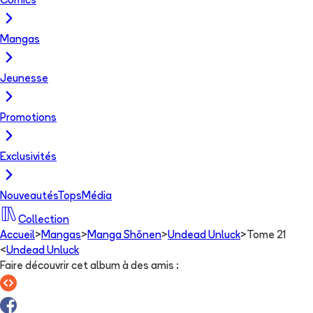
Comics
Mangas
Jeunesse
Promotions
Exclusivités
Nouveautés
Tops
Média
Collection
Accueil
>
Mangas
>
Manga Shōnen
>
Undead Unluck
>
Tome 21
<
Undead Unluck
Faire découvrir cet album à des amis
: