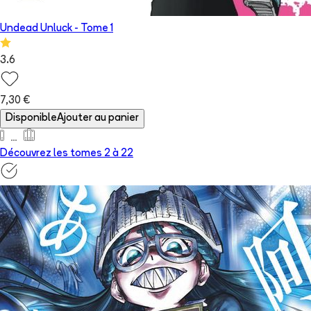
Undead Unluck
- Tome
1
3.6
7,30 €
Disponible
Ajouter au panier
Découvrez les tomes 2 à
22