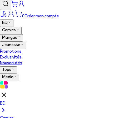
0
Créer mon compte
BD
Comics
Mangas
Jeunesse
Promotions
Exclusivités
Nouveautés
Tops
Média
BD