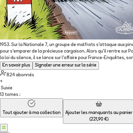
1953. Sur la Nationale 7, un groupe de malfrats s'attaque aux pin
pour s'emparer de la précieuse cargaison. Alors qu'il rentre sur
la loi du silence, il se lance sur l'affaire pour France-Enquêtes, s
En savoir plus
Signaler une erreur sur la série
824
abonné
s
+
Suivie
13 tomes :
Tout ajouter à
ma collection
Ajouter les manquants au panier
(
221,90 €
)