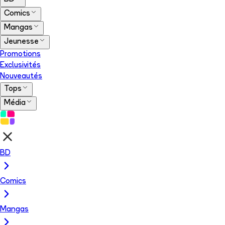
Comics
Mangas
Jeunesse
Promotions
Exclusivités
Nouveautés
Tops
Média
BD
Comics
Mangas