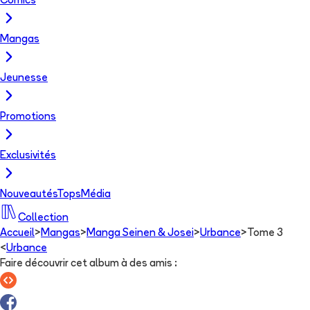
Comics
Mangas
Jeunesse
Promotions
Exclusivités
Nouveautés
Tops
Média
Collection
Accueil
>
Mangas
>
Manga Seinen & Josei
>
Urbance
>
Tome 3
<
Urbance
Faire découvrir cet album à des amis
: