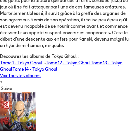
ses goûts pour la lecture que par ces affaires sordides, jusqu'au
jour où il se fait attaquer par l'une de ces fameuses créatures.
Mortellement blessé, il survit grâce à la greffe des organes de
son agresseur. Remis de son opération, il réalise peu à peu qu'il
est devenu incapable de se nourrir comme avant et commence
à ressentir un appétit suspect envers ses congénères. C'est le
début d'une descente aux enfers pour Kaneki, devenu malgré lui
un hybride mi-humain, mi-goule.
Découvrez les albums de
Tokyo Ghoul
:
Tome 1 -
Tokyo Ghoul
...
Tome 12 -
Tokyo Ghoul
Tome 13 -
Tokyo
Ghoul
Tome 14 -
Tokyo Ghoul
Voir tous les albums
+
Suivie