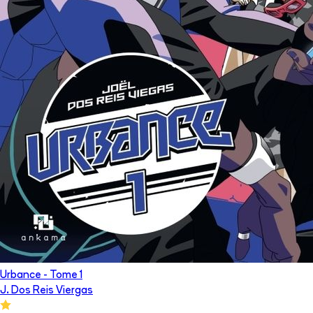
Urbance
- Tome
1
J. Dos Reis Viergas