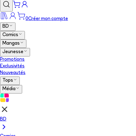
0
Créer mon compte
BD
Comics
Mangas
Jeunesse
Promotions
Exclusivités
Nouveautés
Tops
Média
BD