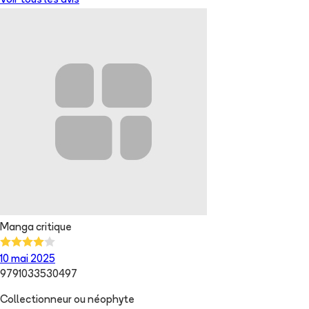
Voir tous les avis
Manga critique
10 mai 2025
9791033530497
Collectionneur ou néophyte