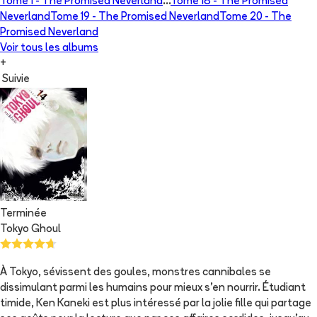
Tome 1 -
The Promised Neverland
...
Tome 18 -
The Promised
Neverland
Tome 19 -
The Promised Neverland
Tome 20 -
The
Promised Neverland
Voir tous les albums
+
Suivie
Terminée
Tokyo Ghoul
À Tokyo, sévissent des goules, monstres cannibales se
dissimulant parmi les humains pour mieux s'en nourrir. Étudiant
timide, Ken Kaneki est plus intéressé par la jolie fille qui partage