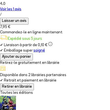
4.0
Voir les
1
avis
/
Laisser un avis
7,95 €
Commandez-le en ligne maintenant
Expédié sous 5 jours
✔
Livraison à partir de 0,10 €
✔
Emballage super
soigné
Ajouter au panier
Retirez-le gratuitement en librairie
Disponible dans
2
librairie
s
partenaire
s
✔
Retrait et paiement en librairie
Retirer en librairie
Toutes les éditions