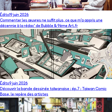
Édito
19 juin 2026
Commenter les œuvres ne suffit plus, ce que m’a appris une
décennie à la rédac’ de Bubble & 9ème Art.fr
Édito
9 juin 2026
Découvrir la bande dessinée taïwanaise : ép.7 : Taiwan Comic
Base, le repère des artistes