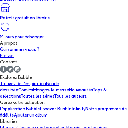
Retrait gratuit en librairie
14 jours pour échanger
A propos
Qui sommes-nous ?
Presse
Contact
Explorez Bubble
Trouvez de l'inspiration
Bande
dessinée
Comics
Mangas
Jeunesse
Nouveautés
Tops &
sélections
Toutes les séries
Tous les auteurs
Gérez votre collection
L'application Bubble
Essayez Bubble Infinity
Notre programme de
fidélité
Ajouter un album
Librairies