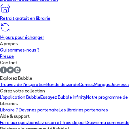
Retrait gratuit en librairie
14 jours pour échanger
A propos
Qui sommes-nous ?
Presse
Contact
Explorez Bubble
Trouvez de l'inspiration
Bande dessinée
Comics
Mangas
Jeuness
Gérez votre collection
L'application Bubble
Essayez Bubble Infinity
Notre programme de f
Librairies
Libraire ? Devenez partenaire
Les librairies partenaires
Aide & support
Foire aux questions
Livraison et frais de port
Suivre ma command