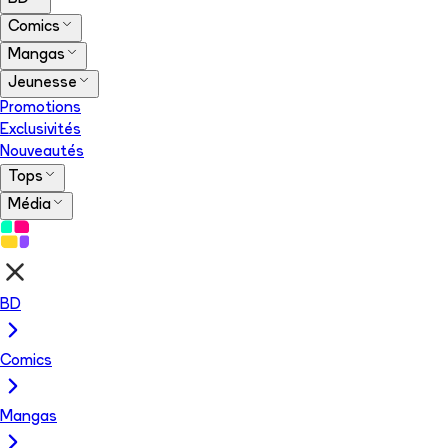
Comics
Mangas
Jeunesse
Promotions
Exclusivités
Nouveautés
Tops
Média
BD
Comics
Mangas