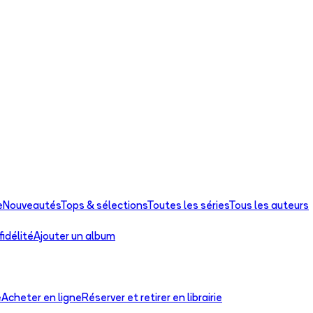
e
Nouveautés
Tops & sélections
Toutes les séries
Tous les auteurs
idélité
Ajouter un album
e
Acheter en ligne
Réserver et retirer en librairie