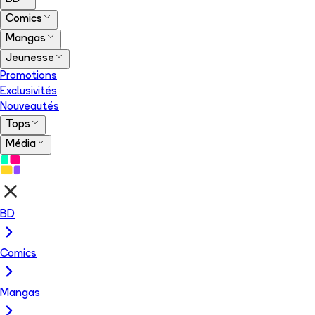
Comics
Mangas
Jeunesse
Promotions
Exclusivités
Nouveautés
Tops
Média
BD
Comics
Mangas