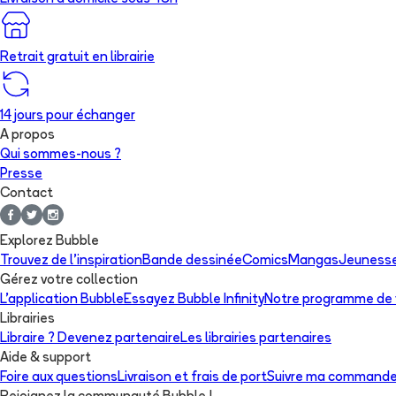
Retrait gratuit en librairie
14 jours pour échanger
A propos
Qui sommes-nous ?
Presse
Contact
Explorez Bubble
Trouvez de l'inspiration
Bande dessinée
Comics
Mangas
Jeuness
Gérez votre collection
L'application Bubble
Essayez Bubble Infinity
Notre programme de f
Librairies
Libraire ? Devenez partenaire
Les librairies partenaires
Aide & support
Foire aux questions
Livraison et frais de port
Suivre ma command