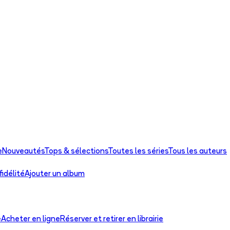
e
Nouveautés
Tops & sélections
Toutes les séries
Tous les auteurs
idélité
Ajouter un album
e
Acheter en ligne
Réserver et retirer en librairie