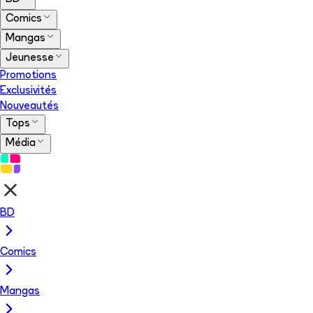
Comics
Mangas
Jeunesse
Promotions
Exclusivités
Nouveautés
Tops
Média
BD
Comics
Mangas