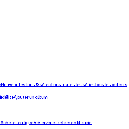
e
Nouveautés
Tops & sélections
Toutes les séries
Tous les auteurs
idélité
Ajouter un album
e
Acheter en ligne
Réserver et retirer en librairie