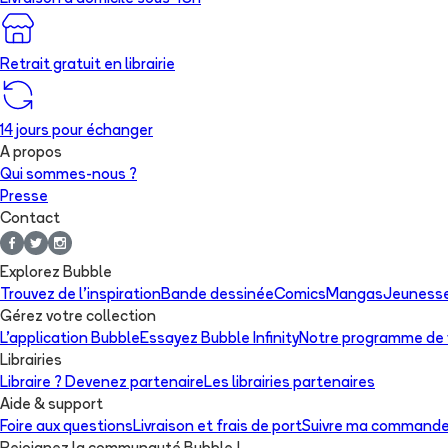
Retrait gratuit en librairie
14 jours pour échanger
A propos
Qui sommes-nous ?
Presse
Contact
Explorez Bubble
Trouvez de l'inspiration
Bande dessinée
Comics
Mangas
Jeuness
Gérez votre collection
L'application Bubble
Essayez Bubble Infinity
Notre programme de f
Librairies
Libraire ? Devenez partenaire
Les librairies partenaires
Aide & support
Foire aux questions
Livraison et frais de port
Suivre ma command