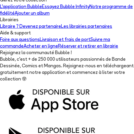
Gérez votre collection
L'application Bubble
Essayez Bubble Infinity
Notre programme de
fidélité
Ajouter un album
Librairies
Libraire ? Devenez partenaire
Les librairies partenaires
Aide & support
Foire aux questions
Livraison et frais de port
Suivre ma
commande
Acheter en ligne
Réserver et retirer en librairie
Rejoignez la communauté Bubble !
Bubble, c'est + de 250 000 utilisateurs passionnés de Bande
Dessinée, Comics et Mangas. Rejoignez-nous en téléchargeant
gratuitement notre application et commencez à lister votre
collection
🤓