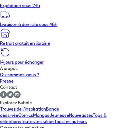
Expédition sous 24h
Livraison à domicile sous 48h
Retrait gratuit en librairie
14 jours pour échanger
A propos
Qui sommes-nous ?
Presse
Contact
Explorez Bubble
Trouvez de l'inspiration
Bande
dessinée
Comics
Mangas
Jeunesse
Nouveautés
Tops &
sélections
Toutes les séries
Tous les auteurs