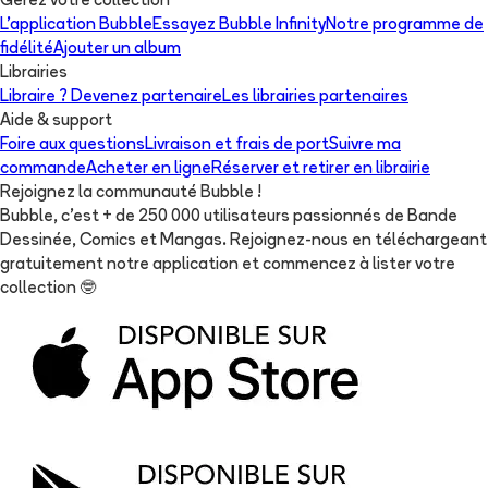
Gérez votre collection
L'application Bubble
Essayez Bubble Infinity
Notre programme de
fidélité
Ajouter un album
Librairies
Libraire ? Devenez partenaire
Les librairies partenaires
Aide & support
Foire aux questions
Livraison et frais de port
Suivre ma
commande
Acheter en ligne
Réserver et retirer en librairie
Rejoignez la communauté Bubble !
Bubble, c'est + de 250 000 utilisateurs passionnés de Bande
Dessinée, Comics et Mangas. Rejoignez-nous en téléchargeant
gratuitement notre application et commencez à lister votre
collection
🤓