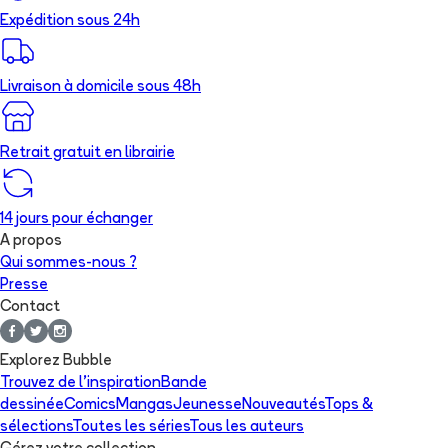
Expédition sous 24h
Livraison à domicile sous 48h
Retrait gratuit en librairie
14 jours pour échanger
A propos
Qui sommes-nous ?
Presse
Contact
Explorez Bubble
Trouvez de l'inspiration
Bande
dessinée
Comics
Mangas
Jeunesse
Nouveautés
Tops &
sélections
Toutes les séries
Tous les auteurs