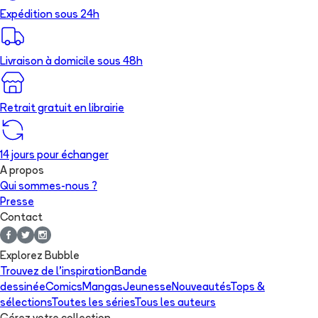
Expédition sous 24h
Livraison à domicile sous 48h
Retrait gratuit en librairie
14 jours pour échanger
A propos
Qui sommes-nous ?
Presse
Contact
Explorez Bubble
Trouvez de l'inspiration
Bande
dessinée
Comics
Mangas
Jeunesse
Nouveautés
Tops &
sélections
Toutes les séries
Tous les auteurs