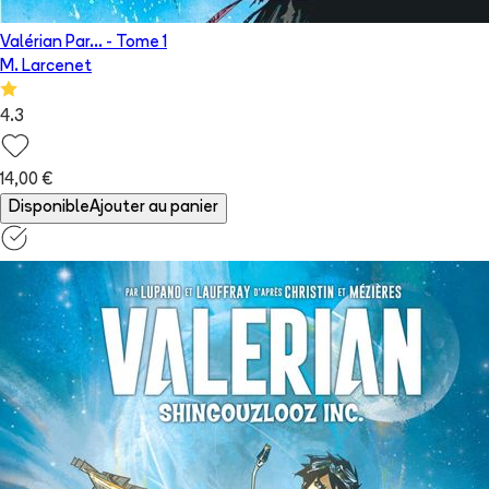
Valérian Par...
- Tome
1
M. Larcenet
4.3
14,00 €
Disponible
Ajouter au panier