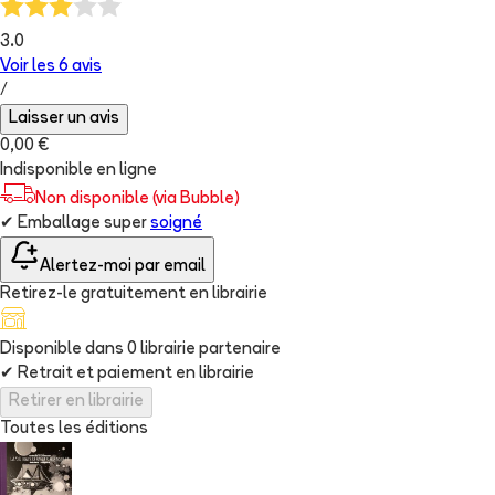
3.0
Voir les
6
avis
/
Laisser un avis
0,00 €
Indisponible en ligne
Non disponible (via Bubble)
✔
Emballage super
soigné
Alertez-moi par email
Retirez-le gratuitement en librairie
Disponible dans
0
librairie
partenaire
✔
Retrait et paiement en librairie
Retirer en librairie
Toutes les éditions