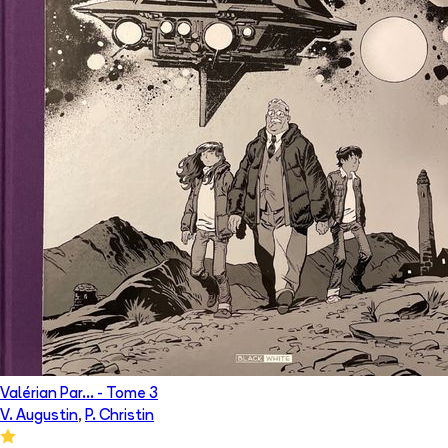
Valérian Par...
- Tome
3
V. Augustin
,
P. Christin