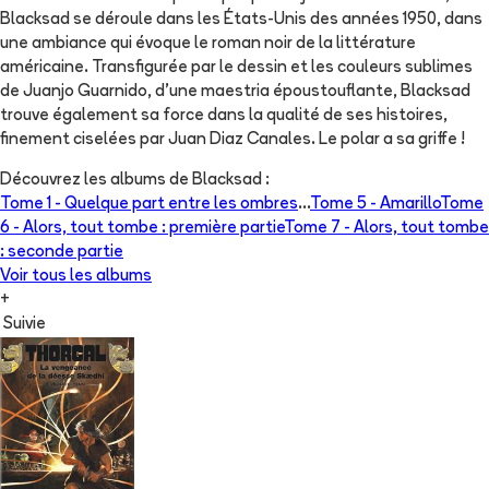
Blacksad se déroule dans les États-Unis des années 1950, dans
une ambiance qui évoque le roman noir de la littérature
américaine. Transfigurée par le dessin et les couleurs sublimes
de Juanjo Guarnido, d'une maestria époustouflante, Blacksad
trouve également sa force dans la qualité de ses histoires,
finement ciselées par Juan Diaz Canales. Le polar a sa griffe !
Découvrez les albums de
Blacksad
:
Tome 1 -
Quelque part entre les ombres
...
Tome 5 -
Amarillo
Tome
6 -
Alors, tout tombe : première partie
Tome 7 -
Alors, tout tombe
: seconde partie
Voir tous les albums
+
Suivie