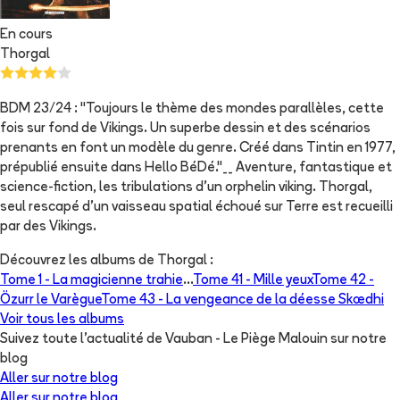
En cours
Thorgal
BDM 23/24 : "Toujours le thème des mondes parallèles, cette
fois sur fond de Vikings. Un superbe dessin et des scénarios
prenants en font un modèle du genre. Créé dans Tintin en 1977,
prépublié ensuite dans Hello BéDé."__ Aventure, fantastique et
science-fiction, les tribulations d'un orphelin viking. Thorgal,
seul rescapé d'un vaisseau spatial échoué sur Terre est recueilli
par des Vikings.
Découvrez les albums de
Thorgal
:
Tome 1 -
La magicienne trahie
...
Tome 41 -
Mille yeux
Tome 42 -
Özurr le Varègue
Tome 43 -
La vengeance de la déesse Skædhi
Voir tous les albums
Suivez toute l'actualité de Vauban - Le Piège Malouin sur notre
blog
Aller sur notre blog
Aller sur notre blog