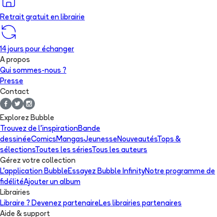
Retrait gratuit en librairie
14 jours pour échanger
A propos
Qui sommes-nous ?
Presse
Contact
Explorez Bubble
Trouvez de l'inspiration
Bande
dessinée
Comics
Mangas
Jeunesse
Nouveautés
Tops &
sélections
Toutes les séries
Tous les auteurs
Gérez votre collection
L'application Bubble
Essayez Bubble Infinity
Notre programme de
fidélité
Ajouter un album
Librairies
Libraire ? Devenez partenaire
Les librairies partenaires
Aide & support