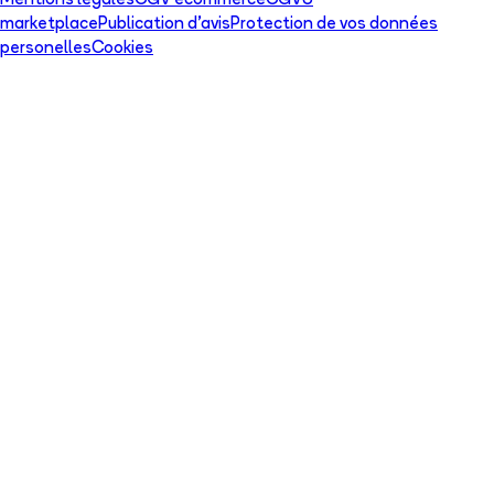
Mentions légales
CGV ecommerce
CGVU
marketplace
Publication d'avis
Protection de vos données
personelles
Cookies