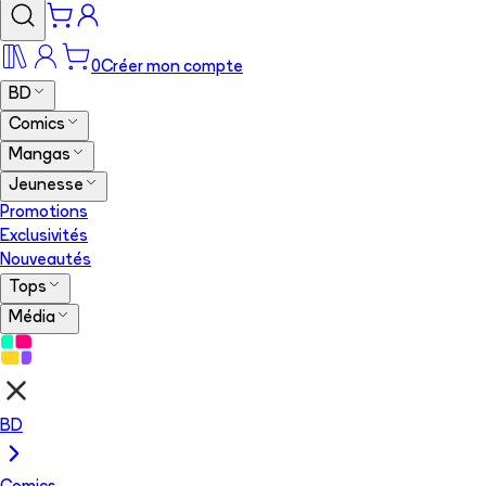
0
Créer mon compte
BD
Comics
Mangas
Jeunesse
Promotions
Exclusivités
Nouveautés
Tops
Média
BD