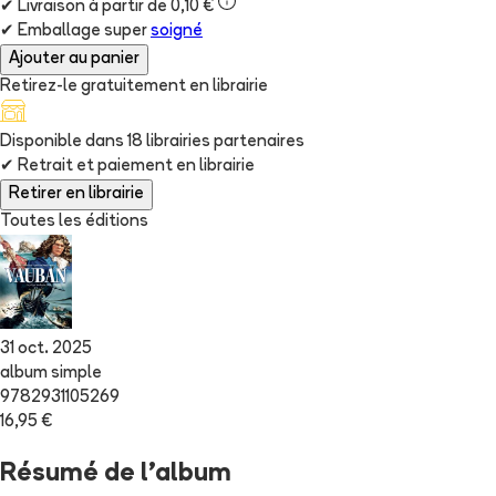
✔
Livraison à partir de 0,10 €
✔
Emballage super
soigné
Ajouter au panier
Retirez-le gratuitement en librairie
Disponible dans
18
librairie
s
partenaire
s
✔
Retrait et paiement en librairie
Retirer en librairie
Toutes les éditions
31 oct. 2025
album simple
9782931105269
16,95 €
Résumé de l'album