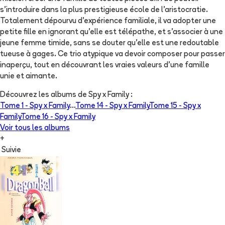
s'introduire dans la plus prestigieuse école de l'aristocratie.
Totalement dépourvu d'expérience familiale, il va adopter une
petite fille en ignorant qu'elle est télépathe, et s'associer à une
jeune femme timide, sans se douter qu'elle est une redoutable
tueuse à gages. Ce trio atypique va devoir composer pour passer
inaperçu, tout en découvrant les vraies valeurs d'une famille
unie et aimante.
Découvrez les albums de
Spy x Family
:
Tome 1 -
Spy x Family
...
Tome 14 -
Spy x Family
Tome 15 -
Spy x
Family
Tome 16 -
Spy x Family
Voir tous les albums
+
Suivie