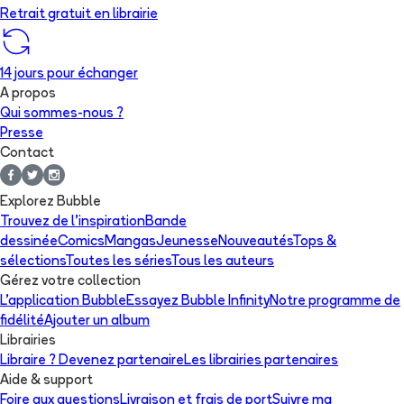
Retrait gratuit en librairie
14 jours pour échanger
A propos
Qui sommes-nous ?
Presse
Contact
Explorez Bubble
Trouvez de l'inspiration
Bande
dessinée
Comics
Mangas
Jeunesse
Nouveautés
Tops &
sélections
Toutes les séries
Tous les auteurs
Gérez votre collection
L'application Bubble
Essayez Bubble Infinity
Notre programme de
fidélité
Ajouter un album
Librairies
Libraire ? Devenez partenaire
Les librairies partenaires
Aide & support
Foire aux questions
Livraison et frais de port
Suivre ma