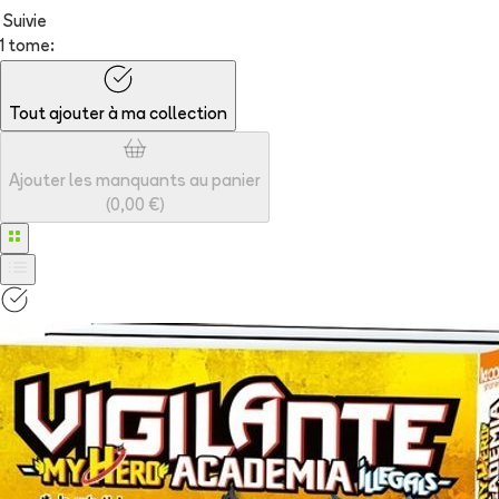
Suivie
1 tome:
Tout ajouter à
ma collection
Ajouter les manquants au panier
(
0,00 €
)