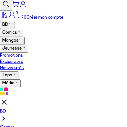
0
Créer mon compte
BD
Comics
Mangas
Jeunesse
Promotions
Exclusivités
Nouveautés
Tops
Média
BD