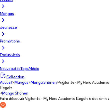
Comics
Mangas
Jeunesse
Promotions
Exclusivités
Nouveautés
Tops
Média
Collection
Accueil
>
Mangas
>
Manga Shōnen
>
Vigilante - My Hero Academia
Illegals
<
Manga Shōnen
Faire découvrir Vigilante - My Hero Academia Illegals à des amis
: