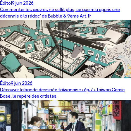
Édito
19 juin 2026
Commenter les œuvres ne suffit plus, ce que m’a appris une
décennie à la rédac’ de Bubble & 9ème Art.fr
Édito
9 juin 2026
Découvrir la bande dessinée taïwanaise : ép.7 : Taiwan Comic
Base, le repère des artistes