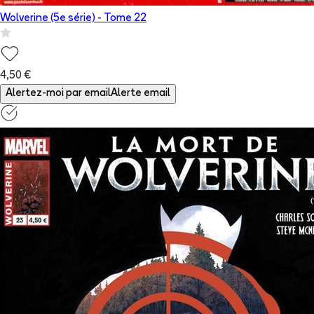
Wolverine (5e série)
- Tome
22
4,50 €
Alertez-moi par email
Alerte email