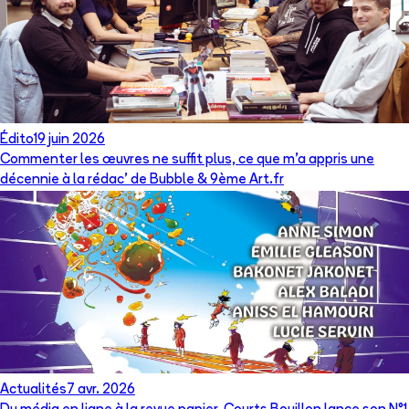
Édito
19 juin 2026
Commenter les œuvres ne suffit plus, ce que m’a appris une
décennie à la rédac’ de Bubble & 9ème Art.fr
Actualités
7 avr. 2026