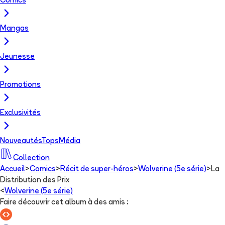
Comics
Mangas
Jeunesse
Promotions
Exclusivités
Nouveautés
Tops
Média
Collection
Accueil
>
Comics
>
Récit de super-héros
>
Wolverine (5e série)
>
La
Distribution des Prix
<
Wolverine (5e série)
Faire découvrir cet album à des amis
: