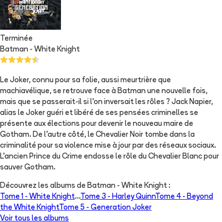
Terminée
Batman - White Knight
Le Joker, connu pour sa folie, aussi meurtrière que
machiavélique, se retrouve face à Batman une nouvelle fois,
mais que se passerait-il si l'on inversait les rôles ? Jack Napier,
alias le Joker guéri et libéré de ses pensées criminelles se
présente aux élections pour devenir le nouveau maire de
Gotham. De l'autre côté, le Chevalier Noir tombe dans la
criminalité pour sa violence mise à jour par des réseaux sociaux.
L'ancien Prince du Crime endosse le rôle du Chevalier Blanc pour
sauver Gotham.
Découvrez les albums de
Batman - White Knight
:
Tome 1 -
White Knight
...
Tome 3 -
Harley Quinn
Tome 4 -
Beyond
the White Knight
Tome 5 -
Generation Joker
Voir tous les albums