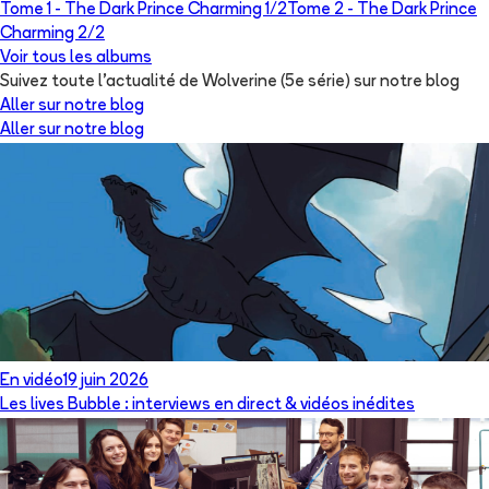
Tome 1 -
The Dark Prince Charming 1/2
Tome 2 -
The Dark Prince
Charming 2/2
Voir tous les albums
Suivez toute l'actualité de Wolverine (5e série) sur notre blog
Aller sur notre blog
Aller sur notre blog
En vidéo
19 juin 2026
Les lives Bubble : interviews en direct & vidéos inédites