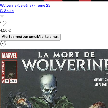
Wolverine (5e série)
- Tome
23
C. Soule
4,50 €
Alertez-moi par email
Alerte email