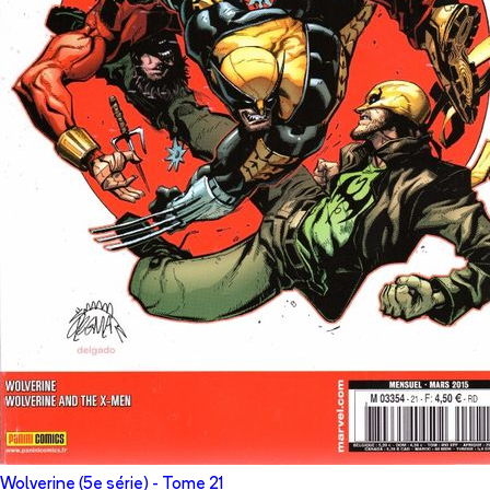
Wolverine (5e série)
- Tome
21