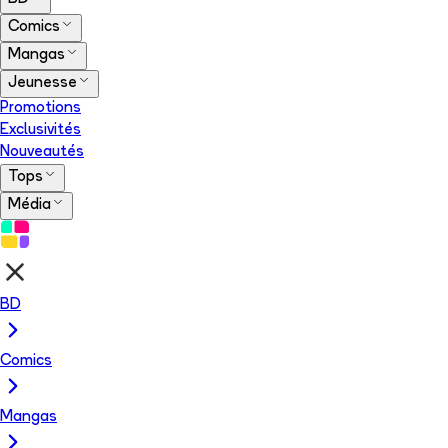
Comics
Mangas
Jeunesse
Promotions
Exclusivités
Nouveautés
Tops
Média
BD
Comics
Mangas