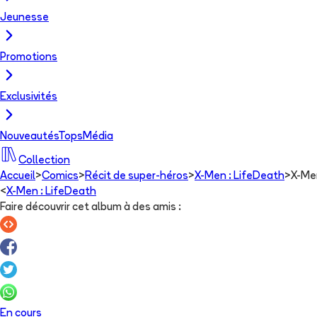
Jeunesse
Promotions
Exclusivités
Nouveautés
Tops
Média
Collection
Accueil
>
Comics
>
Récit de super-héros
>
X-Men : LifeDeath
>
X-Men
<
X-Men : LifeDeath
Faire découvrir cet album à des amis
:
En cours