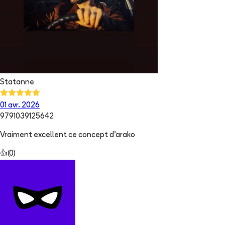
Statanne
01 avr. 2026
9791039125642
Vraiment excellent ce concept d'arako
👍
(
0
)