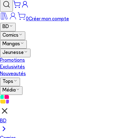
0
Créer mon compte
BD
Comics
Mangas
Jeunesse
Promotions
Exclusivités
Nouveautés
Tops
Média
BD