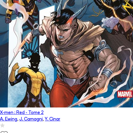
X-men : Red
- Tome
2
A. Ewing
,
J. Camagni
,
Y. Cinar