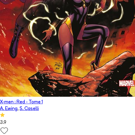
X-men : Red
- Tome
1
A. Ewing
,
S. Caselli
3.9