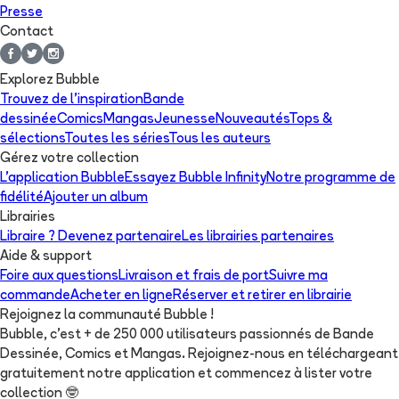
Presse
Contact
Explorez Bubble
Trouvez de l'inspiration
Bande
dessinée
Comics
Mangas
Jeunesse
Nouveautés
Tops &
sélections
Toutes les séries
Tous les auteurs
Gérez votre collection
L'application Bubble
Essayez Bubble Infinity
Notre programme de
fidélité
Ajouter un album
Librairies
Libraire ? Devenez partenaire
Les librairies partenaires
Aide & support
Foire aux questions
Livraison et frais de port
Suivre ma
commande
Acheter en ligne
Réserver et retirer en librairie
Rejoignez la communauté Bubble !
Bubble, c'est + de 250 000 utilisateurs passionnés de Bande
Dessinée, Comics et Mangas. Rejoignez-nous en téléchargeant
gratuitement notre application et commencez à lister votre
collection
🤓