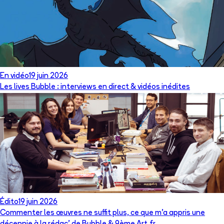
En vidéo
19 juin 2026
Les lives Bubble : interviews en direct & vidéos inédites
Édito
19 juin 2026
Commenter les œuvres ne suffit plus, ce que m’a appris une