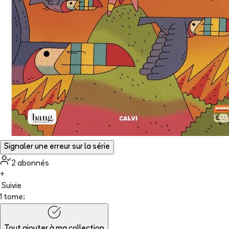
Signaler une erreur sur la série
2
abonné
s
+
Suivie
1 tome:
Tout ajouter à
ma collection