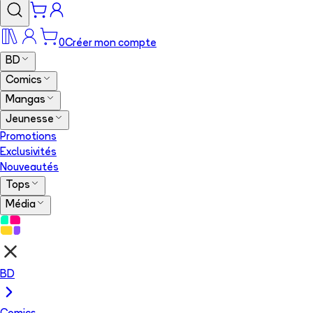
0
Créer mon compte
BD
Comics
Mangas
Jeunesse
Promotions
Exclusivités
Nouveautés
Tops
Média
BD