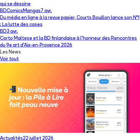
qui se dessine
BD
Comics
Mangas
7 avr.
Du média en ligne à la revue papier, Courts Bouillon lance son N°1
: La lutte des cases
BD
3 avr.
Corto Maltese et la BD finlandaise à l’honneur des Rencontres
du 9e art d’Aix-en-Provence 2026
Les News
Voir tout
Actualités
22 juillet 2026