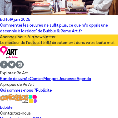
Édito
19 juin 2026
Commenter les œuvres ne suffit plus, ce que m’a appris une
décennie à la rédac’ de Bubble & 9ème Art.fr
Abonnez-vous à la newsletter !
Le meilleur de l'actualité BD directement dans votre boîte mail
Explorez 9e Art
Bande dessinée
Comics
Mangas
Jeunesse
Agenda
A propos de 9e Art
Qui sommes-nous ?
Publicité
bubble
Contactez-nous