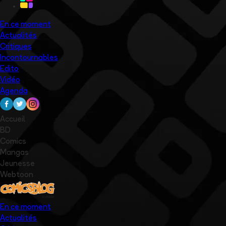
En ce moment
Actualités
Critiques
Incontournables
Edito
Vidéo
Agenda
Accueil
BD
Comics
Mangas
Jeunesse
Webtoon
En ce moment
Actualités