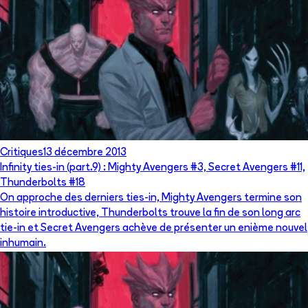
Critiques
13 décembre 2013
Infinity ties-in (part.9) : Mighty Avengers #3, Secret Avengers #11,
Thunderbolts #18
On approche des derniers ties-in, Mighty Avengers termine son
histoire introductive, Thunderbolts trouve la fin de son long arc
tie-in et Secret Avengers achève de présenter un enième nouvel
inhumain.