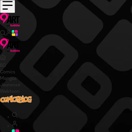
BD
Comics
Mangas
Jeunesse
Webtoon