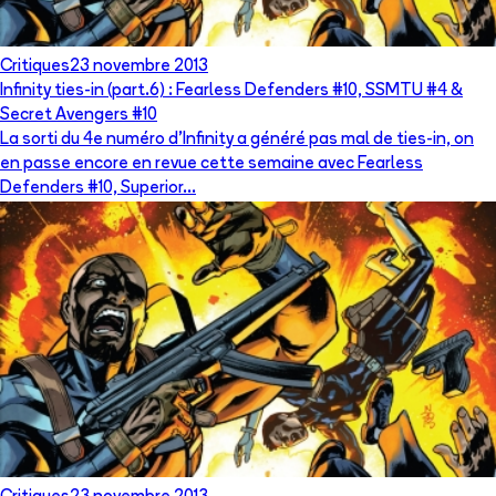
Critiques
23 novembre 2013
Infinity ties-in (part.6) : Fearless Defenders #10, SSMTU #4 &
Secret Avengers #10
La sorti du 4e numéro d'Infinity a généré pas mal de ties-in, on
en passe encore en revue cette semaine avec Fearless
Defenders #10, Superior...