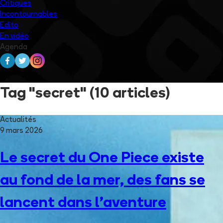
Critiques
Incontournables
Edito
En vidéo
Agenda
Tag "secret"
(10 articles)
Actualités
9 mars 2026
Le secret du One Piece existe
au fond de la mer, des fans se
lancent dans l’aventure