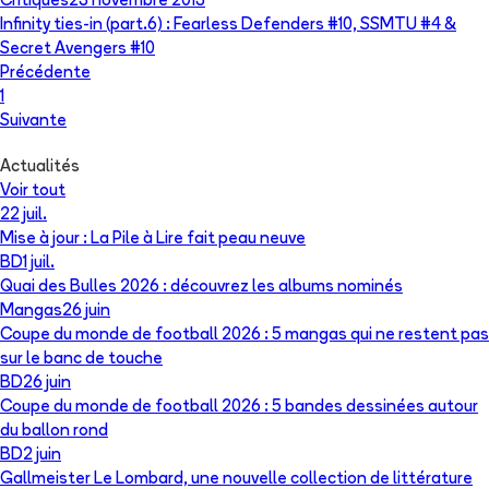
Critiques
23 novembre 2013
Infinity ties-in (part.6) : Fearless Defenders #10, SSMTU #4 &
Secret Avengers #10
Précédente
1
Suivante
Actualités
Voir tout
22 juil.
Mise à jour : La Pile à Lire fait peau neuve
BD
1 juil.
Quai des Bulles 2026 : découvrez les albums nominés
Mangas
26 juin
Coupe du monde de football 2026 : 5 mangas qui ne restent pas
sur le banc de touche
BD
26 juin
Coupe du monde de football 2026 : 5 bandes dessinées autour
du ballon rond
BD
2 juin
Gallmeister Le Lombard, une nouvelle collection de littérature