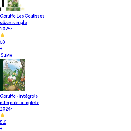
Garulfo Les Coulisses
album simple
2025
•
1.0
+
Suivie
Garulfo - intégrale
intégrale complète
2024
•
5.0
+