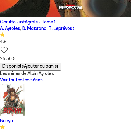
Garulfo - intégrale
- Tome
1
A. Ayroles
,
B. Maïorana
,
T. Leprévost
4.6
25,50 €
Disponible
Ajouter au panier
Les séries de Alain Ayroles
Voir toutes les séries
Banya