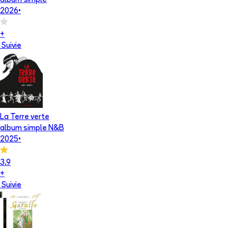
album simple
2026
•
+
Suivie
La Terre verte
album simple N&B
2025
•
3.9
+
Suivie