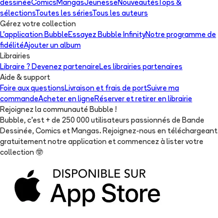
dessinée
Comics
Mangas
Jeunesse
Nouveautés
Tops &
sélections
Toutes les séries
Tous les auteurs
Gérez votre collection
L'application Bubble
Essayez Bubble Infinity
Notre programme de
fidélité
Ajouter un album
Librairies
Libraire ? Devenez partenaire
Les librairies partenaires
Aide & support
Foire aux questions
Livraison et frais de port
Suivre ma
commande
Acheter en ligne
Réserver et retirer en librairie
Rejoignez la communauté Bubble !
Bubble, c'est + de 250 000 utilisateurs passionnés de Bande
Dessinée, Comics et Mangas. Rejoignez-nous en téléchargeant
gratuitement notre application et commencez à lister votre
collection
🤓