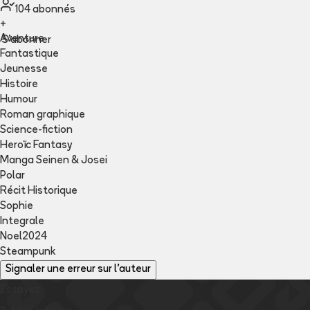
104
abonné
s
+
Aventure
S'abonner
Fantastique
Jeunesse
Histoire
Humour
Roman graphique
Science-fiction
Heroïc Fantasy
Manga Seinen & Josei
Polar
Récit Historique
Sophie
Integrale
Noel2024
Steampunk
Signaler une erreur sur l'auteur
Essayez