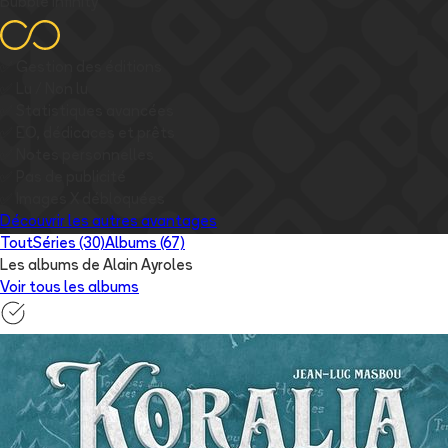
Bubble Infinity
✅
Gestion des éditions
✅
Lu / Non lu
✅
Statistiques avancées
✅
EO, dédicaces et prêts
✅
Notes personnelles
✅
Pas de publicité
✅
Images
X
débloquées
Découvrir les autres avantages
Tout
Séries (30)
Albums (67)
Les albums de Alain Ayroles
Voir tous les albums