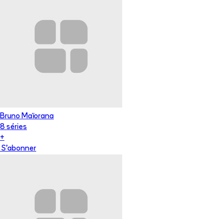
Bruno Maïorana
8
série
s
+
S'abonner