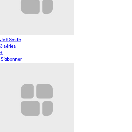
Jeff Smith
3
série
s
+
S'abonner