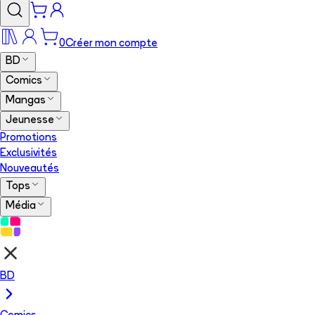
0
Créer mon compte
BD
Comics
Mangas
Jeunesse
Promotions
Exclusivités
Nouveautés
Tops
Média
BD